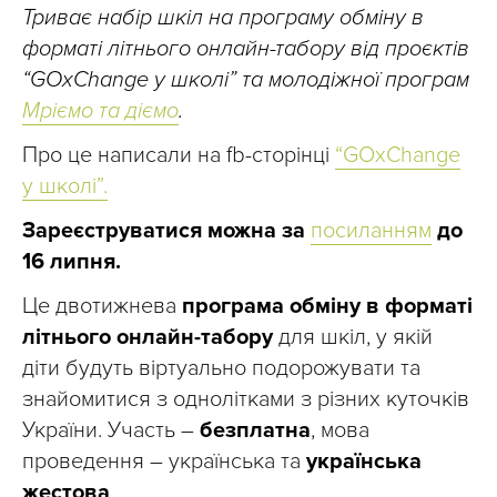
Триває набір шкіл на програму обміну в
форматі літнього онлайн-табору від проєктів
“GOxChange у школі” та молодіжної програм
Мріємо та діємо
.
Про це написали на fb-сторінці
“GOxChange
у школі”.
Зареєструватися можна за
посиланням
до
16 липня.
Це двотижнева
програма обміну в форматі
літнього онлайн-табору
для шкіл, у якій
діти будуть віртуально подорожувати та
знайомитися з однолітками з різних куточків
України. Участь –
безплатна
, мова
проведення – українська та
українська
жестова
.