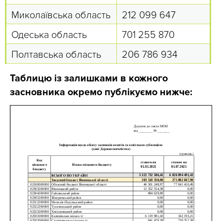
Миколаївська область
212 099 647
Одеська область
701 255 870
Полтавська область
206 786 934
Рівненська область
272 149 525
Таблицю із залишками в кожного
засновника окремо публікуємо нижче:
Сумська область
245 901 005
Тернопільська
117 062 866
область
Харківська область
670 880 415
Херсонська область
246 111 534
Хмельницька область
154 873 320
Черкаська область
233 184 643