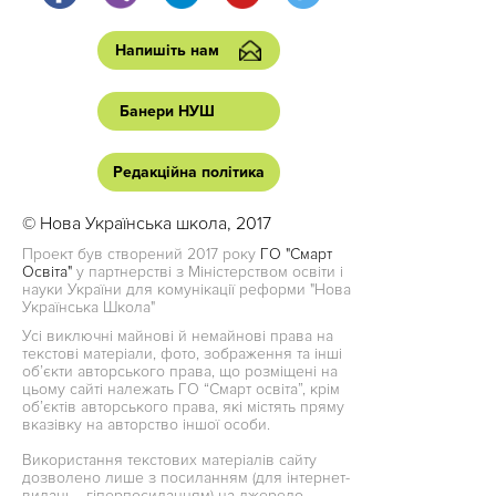
Напишіть нам
Банери НУШ
Редакційна політика
© Нова Українська школа, 2017
Проект був створений 2017 року
ГО "Смарт
Освіта"
у партнерстві з Міністерством освіти і
науки України для комунікації реформи "Нова
Українська Школа"
Усі виключні майнові й немайнові права на
текстові матеріали, фото, зображення та інші
об’єкти авторського права, що розміщені на
цьому сайті належать ГО “Смарт освіта”, крім
об’єктів авторського права, які містять пряму
вказівку на авторство іншої особи.
Використання текстових матеріалів сайту
дозволено лише з посиланням (для інтернет-
видань - гіперпосиланням) на джерело.