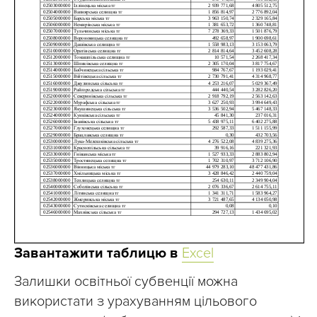
Чернівецька область
182 039 817
Чернігівська область
118 412 197
Всього в Україні
6 826 894 491
Завантажити таблицю в
Excel
Залишки освітньої субвенції можна
використати з урахуванням цільового