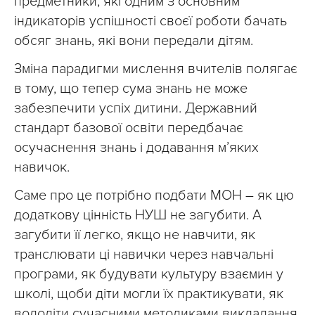
предметники, які одним з основним
індикаторів успішності своєї роботи бачать
обсяг знань, які вони передали дітям.
Зміна парадигми мислення вчителів полягає
в тому, що тепер сума знань не може
забезпечити успіх дитини. Державний
стандарт базової освіти передбачає
осучаснення знань і додавання м’яких
навичок.
Саме про це потрібно подбати МОН – як цю
додаткову цінність НУШ не загубити. А
загубити її легко, якщо не навчити, як
транслювати ці навички через навчальні
програми, як будувати культуру взаємин у
школі, щоби діти могли їх практикувати, як
володіти сучасними методиками викладання