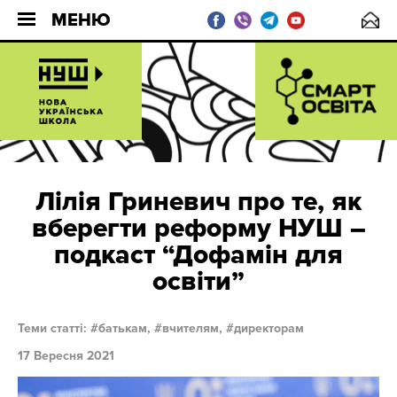
МЕНЮ
Лілія Гриневич про те, як
вберегти реформу НУШ –
подкаст “Дофамін для
освіти”
Теми статті:
батькам,
вчителям,
директорам
17 Вересня 2021