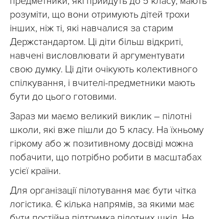
предметники, які прийдуть до 5 класу, мають
розуміти, що вони отримують дітей трохи
інших, ніж ті, які навчалися за старим
Держстандартом. Ці діти більш відкриті,
навчені висловлювати й аргументувати
свою думку. Ці діти очікують колективного
спілкування, і вчителі-предметники мають
бути до цього готовими.
Зараз ми маємо великий виклик – пілотні
школи, які вже пішли до 5 класу. На їхньому
гіркому або ж позитивному досвіді можна
побачити, що потрібно робити в масштабах
усієї країни.
Для організації пілотування має бути чітка
логістика. Є кілька напрямів, за якими має
бути постійна підтримка пілотних шкіл. Не