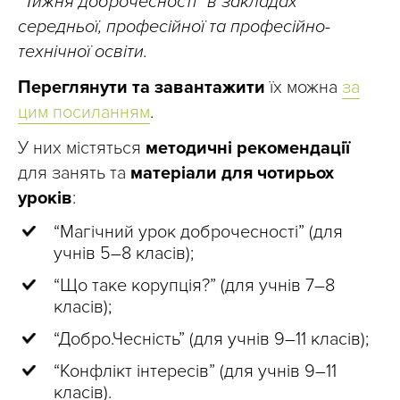
“Тижня доброчесності” в закладах
середньої, професійної та професійно-
технічної освіти.
Переглянути та завантажити
їх можна
за
цим посиланням
.
У них містяться
методичні рекомендації
для занять та
матеріали для чотирьох
уроків
:
“Магічний урок доброчесності” (для
учнів 5–8 класів);
“Що таке корупція?” (для учнів 7–8
класів);
“Добро.Чесність” (для учнів 9–11 класів);
“Конфлікт інтересів” (для учнів 9–11
класів).