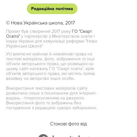
Редакційна політика
© Нова Українська школа, 2017
Проект був створений 2017 року
ГО "Смарт
Освіта"
у партнерстві з Міністерством освіти і
науки України для комунікації реформи "Нова
Українська Школа"
Усі виключні майнові й немайнові права на
текстові матеріали, фото, зображення та інші
об’єкти авторського права, що розміщені на
цьому сайті належать ГО “Смарт освіта”, крім
об’єктів авторського права, які містять пряму
вказівку на авторство іншої особи.
Використання текстових матеріалів сайту
дозволено лише з посиланням (для інтернет-
видань - гіперпосиланням) на джерело.
Використання фото та зображень без
погодження з редакцією суворо заборонено.
Стокові фото від