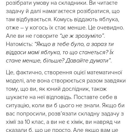
розібрати умову на складники. Ви читаєте
задачу й далі намагаєтеся розібратися, що
там відбувається. Комусь віддають яблука,
отже – у когось їх стає менше. Це очевидно.
Але ви не говорите
“це ж зрозуміло”
.
Натомість:
“Якщо в тебе було, а зараз ти
віддаси мамі яблука, то що станеться? Їх
стане менше, більше? Давайте думати”
.
Це, фактично, створення оцієї математичної
моделі, але вона створюється разом завдяки
тому, що ви, як юний дослідник, також
шукаєте на неї відповідь. Поставте себе в
ситуацію, коли ви б цього не знали. Якщо би
вас попросили, розв’язати складну задачу з
хімії за 10 клас, а ви не є хімік, ви навряд чи
сказали б, що це просто. Але якщо вам це