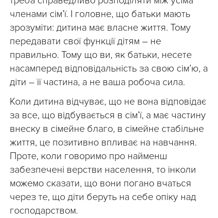
треба справедливо розподіляти між усіма
членами сім’ї. І головне, що батьки мають
зрозуміти: дитина має власне життя. Тому
передавати свої функції дітям – не
правильно. Тому що ви, як батьки, несете
насамперед відповідальність за свою сім’ю, а
діти – її частина, а не ваша робоча сила.
Коли дитина відчуває, що не вона відповідає
за все, що відбувається в сім’ї, а має частину
внеску в сімейне благо, в сімейне стабільне
життя, це позитивно впливає на навчання.
Проте, коли говоримо про найменш
забезпечені верстви населення, то інколи
можемо сказати, що вони погано вчаться
через те, що діти беруть на себе опіку над
господарством.