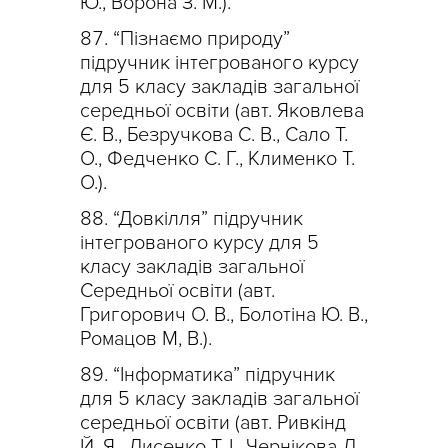
Ю., Ворона З. М.).
“Пізнаємо природу”
підручник інтегрованого курсу
для 5 класу закладів загальної
середньої освіти (авт. Яковлева
Є. В., Безручкова С. В., Сало Т.
О., Федченко С. Г., Клименко Т.
О.).
“Довкілля” підручник
інтегрованого курсу для 5
класу закладів загальної
Середньої освіти (авт.
Григорович О. В., Болотіна Ю. В.,
Ромацов М, В.).
“Інформатика” підручник
для 5 класу закладів загальної
середньої освіти (авт. Ривкінд
Й. Я., Лисенко Т. І., Чернікова Л.