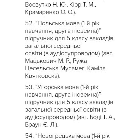
Воєвутко Н. Ю., Кіор Т. М.,
Крамаренко О. О.).
“Польська мова (1-й рік
навчання, друга іноземна)”
підручник для 5 класу закладів
загальної середньої
освіти (з аудіосупроводом) (авт.
Мацькович М. Р., Ружа
Цесельська-Мусамег, Каміла
Квятковска).
“Угорська мова (1-й рік
навчання, друга іноземна)”
підручник для 5 класу закладів
загальної середньої освіти (з
аудіосупроводом) (авт. Боді Т. А.,
Браун Є. Л.).
“Новогрецька мова (1-й рік