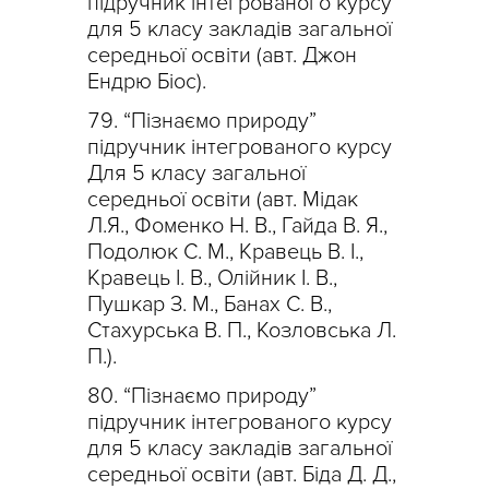
підручник інтегрованого курсу
для 5 класу закладів загальної
середньої освіти (авт. Джон
Ендрю Біос).
“Пізнаємо природу”
підручник інтегрованого курсу
Для 5 класу загальної
середньої освіти (авт. Мідак
Л.Я., Фоменко Н. В., Гайда В. Я.,
Подолюк С. М., Кравець В. І.,
Кравець І. В., Олійник І. В.,
Пушкар З. М., Банах С. В.,
Стахурська В. П., Козловська Л.
П.).
“Пізнаємо природу”
підручник інтегрованого курсу
для 5 класу закладів загальної
середньої освіти (авт. Біда Д. Д.,