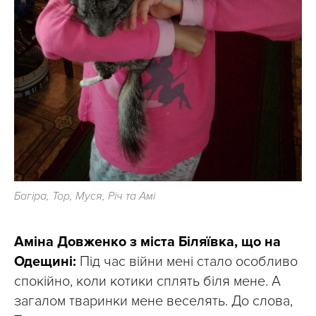
Багіра, Тор, Муся, Річ та Амі
Аміна Довженко з міста Біляївка, що на
Одещині:
Під час війни мені стало особливо
спокійно, коли котики сплять біля мене. А
загалом тваринки мене веселять. До слова,