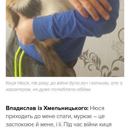
Киця Нюся, пів року, до війни була хоч і хатньою, але з
характером, не дуже полюбляла обійми
Владислав із Хмельницького:
Нюся
приходить до мене спати, муркає – це
заспокоює й мене, і її. Під час війни киця