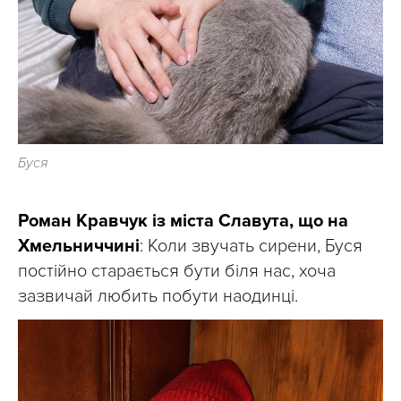
Буся
Роман Кравчук із міста Славута, що на
Хмельниччині
: Коли звучать сирени, Буся
постійно старається бути біля нас, хоча
зазвичай любить побути наодинці.