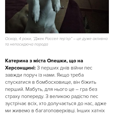
Оскар, 4 роки, “Джек Рассел тер’єр” – це дуже активна
та непосидюча порода
Катерина з міста Олешки, що на
Херсонщині:
З перших днів війни пес
завжди поруч із нами. Якщо треба
спускатися в бомбосховище, він біжить
перший. Мабуть, для нього це – гра без
страху попереду. З великою радістю пес
зустрічає всіх, хто долучається до нас, адже
ми живемо в багатоповерхівці. Інших хатніх