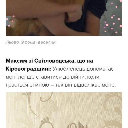
Льова, 9 років, веселий
Максим зі Світловодська, що на
Кіровоградщині:
Улюбленець допомагає
мені легше ставитися до війни, коли
грається зі мною – так він відволікає мене.