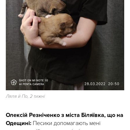
Ляля й По, 2 тижні
Олексій Резніченко з міста Біляївка, що на
Одещині:
Песики допомагають мені