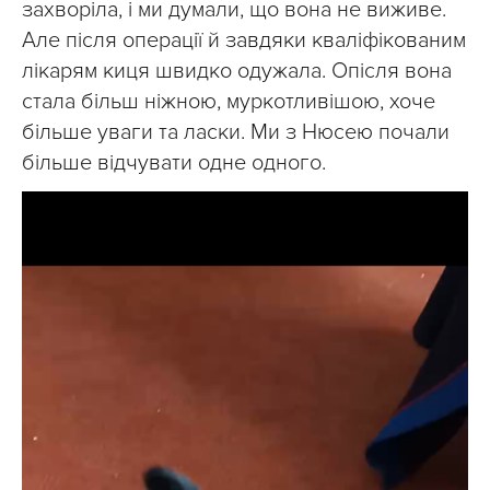
захворіла, і ми думали, що вона не виживе.
Але після операції й завдяки кваліфікованим
лікарям киця швидко одужала. Опісля вона
стала більш ніжною, муркотливішою, хоче
більше уваги та ласки. Ми з Нюсею почали
більше відчувати одне одного.