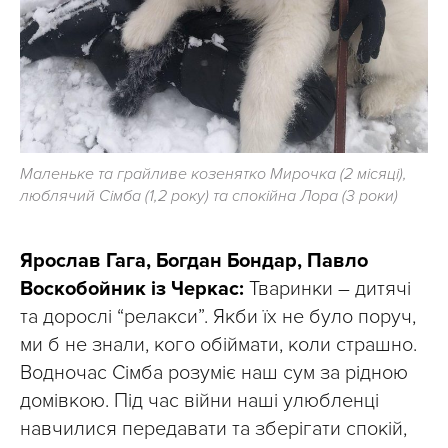
Маленьке та грайливе козенятко Мирочка (2 місяці),
люблячий Сімба (1,2 року) та спокійна Лора (3 роки)
Ярослав Гага, Богдан Бондар, Павло
Воскобойник із Черкас:
Тваринки – дитячі
та дорослі “релакси”. Якби їх не було поруч,
ми б не знали, кого обіймати, коли страшно.
Водночас Сімба розуміє наш сум за рідною
домівкою. Під час війни наші улюбленці
навчилися передавати та зберігати спокій,