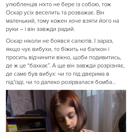
улюбленців ніхто не бере із собою, тож
Оскар усіх веселить та розважає. Він
маленький, тому кожен хоче взяти його на
руки – і він завжди радий.
Оскар ніколи не боявся салютів. І зараз,
якщо чує вибухи, то біжить на балкон і
просить відчинити вікно, щоби подивитись,
де ж це “бахкає”. А ще він завжди розрізняє,
де саме був вибух: чи то під дверима в
під’їзді, чи то далеко розірвалася бомба…