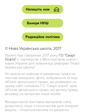
Напишіть нам
Банери НУШ
Редакційна політика
© Нова Українська школа, 2017
Проект був створений 2017 року
ГО "Смарт
Освіта"
у партнерстві з Міністерством освіти і
науки України для комунікації реформи "Нова
Українська Школа"
Усі виключні майнові й немайнові права на
текстові матеріали, фото, зображення та інші
об’єкти авторського права, що розміщені на
цьому сайті належать ГО “Смарт освіта”, крім
об’єктів авторського права, які містять пряму
вказівку на авторство іншої особи.
Використання текстових матеріалів сайту
дозволено лише з посиланням (для інтернет-
видань - гіперпосиланням) на джерело.