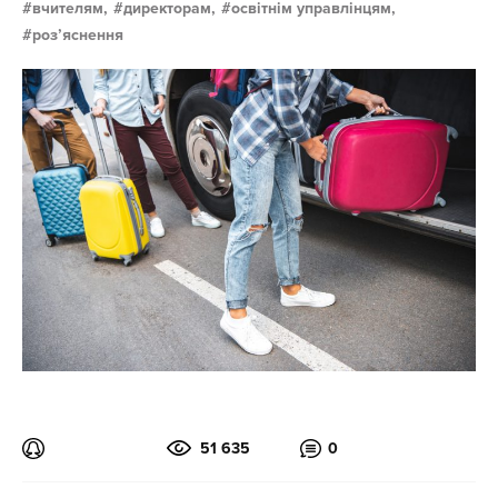
вчителям,
директорам,
освітнім управлінцям,
розʼяснення
51 635
0