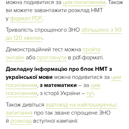
можна подивитися за
цим посиланням
. Також
ви можете завантажити розклад НМТ
у
форматі PDF
.
Тривалість спрощеного ЗНО
збільшено з 90
до 120 хвилин
.
Демонстраційний тест можна
пройти
онлайн
або
проглянути
в pdf-форматі.
Докладну інформацію про блок НМТ з
української мови
можна подивитися за
цим
посиланням
,
з математики
– за
цим
посиланням
, з історії України –
тут
.
Також дивіться
відповіді на найпоширеніші
запитання
про так зване спрощене ЗНО
й
розклад
вступної кампанії.