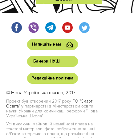
Напишіть нам
Банери НУШ
Редакційна політика
© Нова Українська школа, 2017
Проект був створений 2017 року
ГО "Смарт
Освіта"
у партнерстві з Міністерством освіти і
науки України для комунікації реформи "Нова
Українська Школа"
Усі виключні майнові й немайнові права на
текстові матеріали, фото, зображення та інші
об’єкти авторського права, що розміщені на