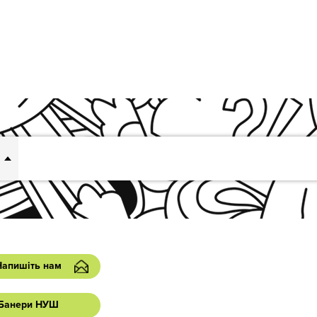
Напишіть нам
Банери НУШ