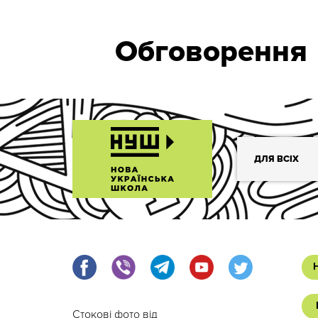
Обговорення
ДЛЯ ВСІХ
Стокові фото від