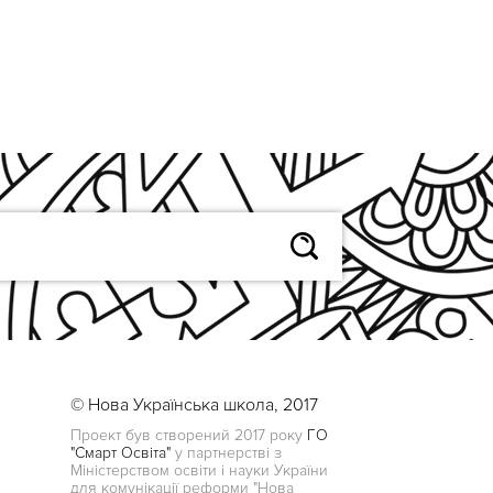
© Нова Українська школа, 2017
Проект був створений 2017 року
ГО
"Смарт Освіта"
у партнерстві з
Міністерством освіти і науки України
для комунікації реформи "Нова