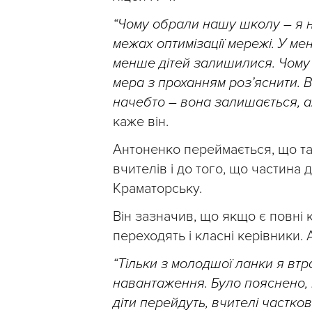
“Чому обрали нашу школу – я н
межах оптимізації мережі. У мене
менше дітей залишилися. Чому 
мера з проханням роз’яснити. 
начебто – вона залишається, ал
каже він.
Антоненко переймається, що т
вчителів і до того, що частина
Краматорську.
Він зазначив, що якщо є повні к
переходять і класні керівники. 
“Тільки з молодшої ланки я втр
навантаження. Було пояснено,
діти перейдуть, вчителі частк