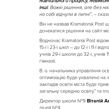
навчального процесу, невикона
інші
. Важкі рішення, але без н
на собі відчули в липні”
, – ска
Він не назвав Kramatorsk Post ш
дочекатися рішення на сайті мі
Водночас Kramatorsk Post відо
15-ї і 23-ї шкіл – до 12-ї і 11-ї
учнів 29-ї школи до 32-ї, учнів
гімназії.
В. о. начальника управління ос
оптимізацію буде ухвалено на ч
закладів освіти міста буде при
загальну середню освіту” та пл
Директор школи №9
Віталій 
ліцей №4.