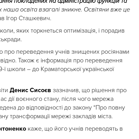
ння покладених на адміністрацію функцій та
их наша освіта взагалі зникне. Освітяни вже це
зав Ігор Сташкевич.
коли, яких торкнеться оптимізація, і порадив
ськради.
мо про переведення учнів знищених росіянами
 відповідно. Також є інформація про переведення
 19-ї школи – до Краматорської української
віти
Денис Сисоєв
зазначив, що рішення про
ас дії воєнного стану, після чого мережа
ведена до відповідності до закону “Про повну
ану трансформації мережі закладів міста.
Антоненко
каже, що його учнів переводять в