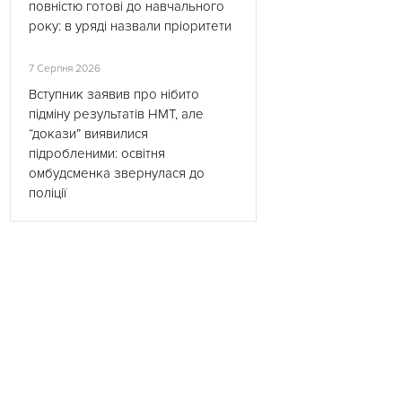
повністю готові до навчального
року: в уряді назвали пріоритети
7 Серпня 2026
Вступник заявив про нібито
підміну результатів НМТ, але
“докази” виявилися
підробленими: освітня
омбудсменка звернулася до
поліції