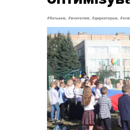
батькам,
вчителям,
директорам,
осв