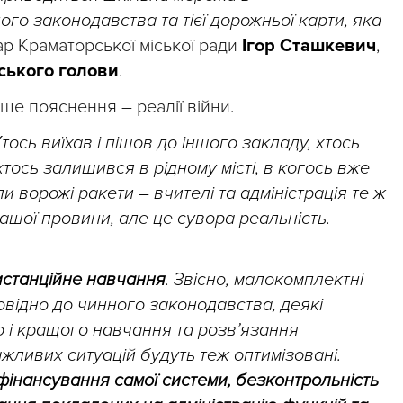
ого законодавства та тієї дорожньої карти, яка
ар Краматорської міської ради
Ігор Сташкевич
,
іського голови
.
ше пояснення – реалії війни.
тось виїхав і пішов до іншого закладу, хтось
хтось залишився в рідному місті, в когось вже
и ворожі ракети – вчителі та адміністрація те ж
ашої провини, але це сувора реальність.
дистанційне навчання
. Звісно, малокомплектні
овідно до чинного законодавства, деякі
о і кращого навчання та розв’язання
жливих ситуацій будуть теж оптимізовані.
фінансування самої системи, безконтрольність