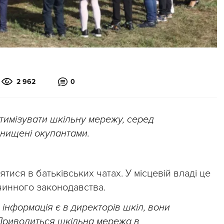
2 962
0
тимізувати шкільну мережу, серед
знищені окупантами.
тися в батьківських чатах. У місцевій владі це
инного законодавства.
інформація є в директорів шкіл, вони
 Приводиться шкільна мережа в