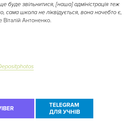
ще буде звільнитися, [наша] адміністрація теж
о, сама школа не ліквідується, вона начебто є,
е Віталій Антоненко.
Depositphotos
TELEGRAM
VIBER
ДЛЯ УЧНІВ