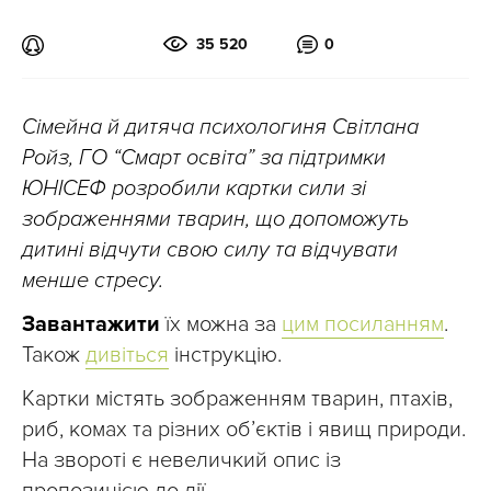
35 520
0
Сімейна й дитяча психологиня Світлана
Ройз, ГО “Смарт освіта” за підтримки
ЮНІСЕФ розробили картки сили зі
зображеннями тварин, що допоможуть
дитині відчути свою силу та відчувати
менше стресу.
Завантажити
їх можна за
цим посиланням
.
Також
дивіться
інструкцію.
Картки містять зображенням тварин, птахів,
риб, комах та різних об’єктів і явищ природи.
На звороті є невеличкий опис із
пропозицією до дії.