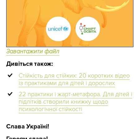
Завантажити файл
Дивіться також:
Стійкість для стійких: 20 коротких відео
із практиками для дітей і дорослих
22 практики і жарт-метафора. Для дітей і
підлітків створили книжку щодо
психологічної стійкості
Слава Україні!
Героям слава!