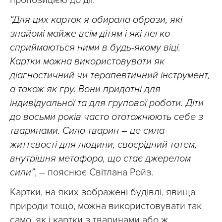
“Для цих карток я обирала образи, які
знайомі майже всім дітям і які легко
сприймаються ними в будь-якому віці.
Картки можна використовувати як
діагностичний чи терапевтичний інструмент,
а також як гру. Вони придатні для
індивідуальної та для групової роботи. Діти
до восьми років часто ототожнюють себе з
тваринами. Сила тварин – це сила
життєвості для людини, своєрідний тотем,
внутрішня метафора, що стає джерелом
сили”
, – пояснює Світлана Ройз.
Картки, на яких зображені будівлі, явища
природи тощо, можна використовувати так
само, як і картки з тваринами або ж