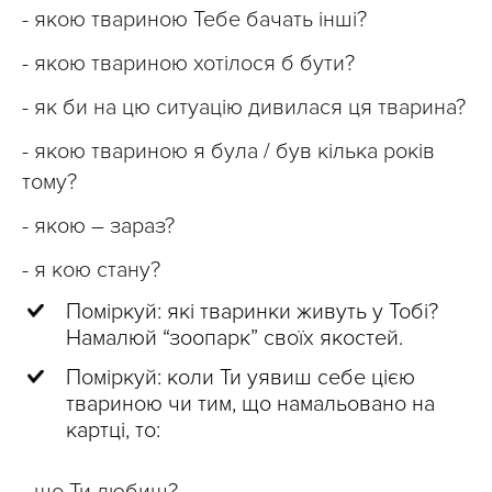
- якою твариною Тебе бачать інші?
- якою твариною хотілося б бути?
- як би на цю ситуацію дивилася ця тварина?
- якою твариною я була / був кілька років
тому?
- якою – зараз?
- я кою стану?
Поміркуй: які тваринки живуть у Тобі?
Намалюй “зоопарк” своїх якостей.
Поміркуй: коли Ти уявиш себе цією
твариною чи тим, що намальовано на
картці, то:
- що Ти любиш?