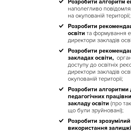
Розробити алгоритм ев
наполегливо повідомлял
на окупованій території;
Розробити рекомендац
освіти
та формування ел
директори закладів осві
Розробити рекомендаці
закладах освіти,
орган
доступу до освітніх реє
директори закладів осв
окупованій території;
Розробити алгоритми д
педагогічних працівн
закладу освіти
(про та
що були зруйновані);
Розробити зрозумілий 
використання залишків