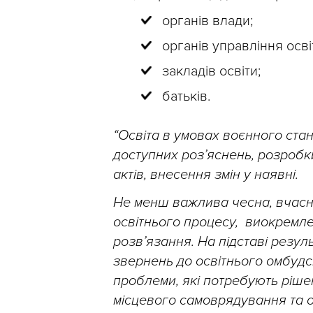
органів влади;
органів управління осві
закладів освіти;
батьків.
“Освіта в умовах воєнного стан
доступних роз’яснень, розроб
актів, внесення змін у наявні.
Не менш важлива чесна, вчасна
освітнього процесу, виокремле
розв’язання. На підставі резул
звернень до освітнього омбудсм
проблеми, які потребують рішен
місцевого самоврядування та ор