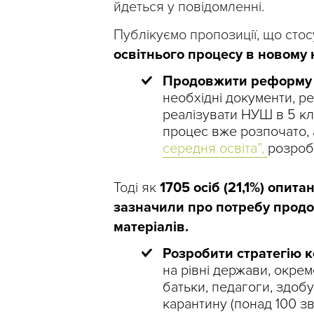
йдеться у повідомленні.
Публікуємо пропозиції, що сто
освітнього процесу в новому 
Продовжити реформу Н
необхідні документи, ре
реалізувати НУШ в 5 кла
процес вже розпочато,
середня освіта”,
розроб
Тоді як
1705 осіб (21,1%) опита
зазначили про потребу продо
матеріалів.
Розробити стратегію к
на рівні держави, окрем
батьки, педагоги, здобу
карантину (понад 100 з