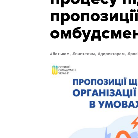
пропозиції
омбудсме
батькам,
вчителям,
директорам,
рос