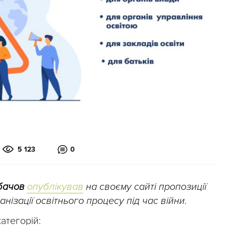
5 123
0
бачов
опублікував
на своєму сайті пропозиції
ізації освітнього процесу під час війни.
категорій: