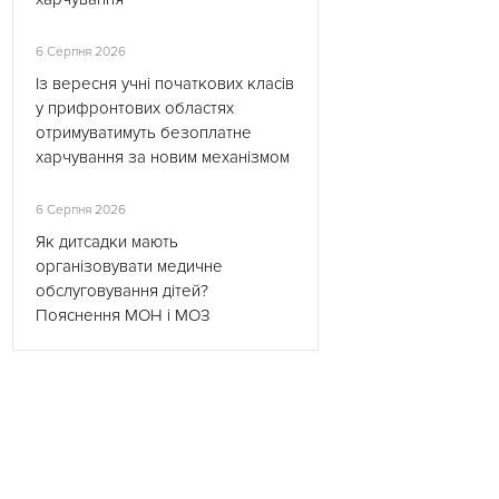
6 Серпня 2026
Із вересня учні початкових класів
у прифронтових областях
отримуватимуть безоплатне
харчування за новим механізмом
6 Серпня 2026
Як дитсадки мають
організовувати медичне
обслуговування дітей?
Пояснення МОН і МОЗ