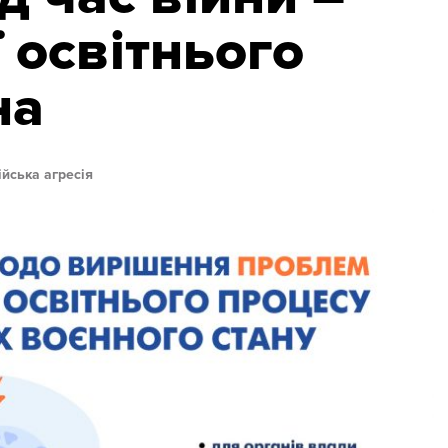
 освітнього
на
ійська агресія