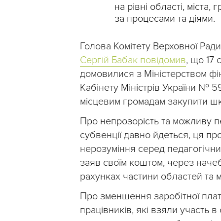
на рівні області, міста
за процесами та діями.
Голова Комітету Верховної Ради 
Сергій Бабак повідомив
, що 17
домовилися з Міністерством фі
Кабінету Міністрів України № 5
місцевим громадам закупити шк
Про непрозорість та можливу пе
субвенції давно йдеться, ця пр
нерозуміння серед педагогічни
заяв своїм коштом, через начеб
рахунках частини областей та 
Про зменшення заробітної плат
працівників, які взяли участь в