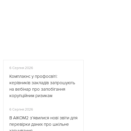
6 Серпня 2026
Комплаєнс у профосвіті:
керівників закладів запрошують
на вебінар про запобігання
корупційним ризикам
6 Серпня 2026
В АІКОМ2 з’явилися нові звіти для
перевірки даних про шкільне
харчування