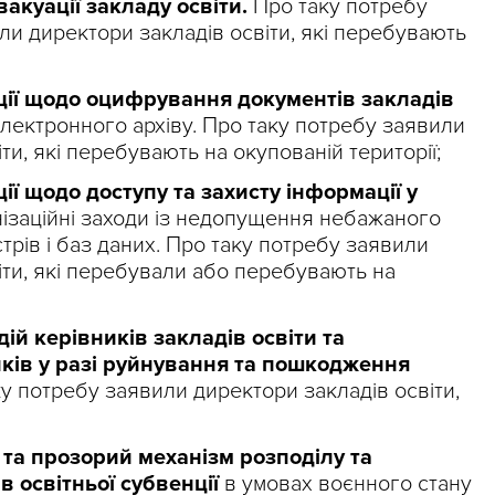
акуації закладу освіти.
Про таку потребу
и директори закладів освіти, які перебувають
ії щодо оцифрування документів закладів
ектронного архіву. Про таку потребу заявили
ти, які перебувають на окупованій території;
ї щодо доступу та захисту інформації у
ізаційні заходи із недопущення небажаного
стрів і баз даних. Про таку потребу заявили
іти, які перебували або перебувають на
ій керівників закладів освіти та
иків у разі руйнування та пошкодження
ку потребу заявили директори закладів освіти,
та прозорий механізм розподілу та
 освітньої субвенції
в умовах воєнного стану