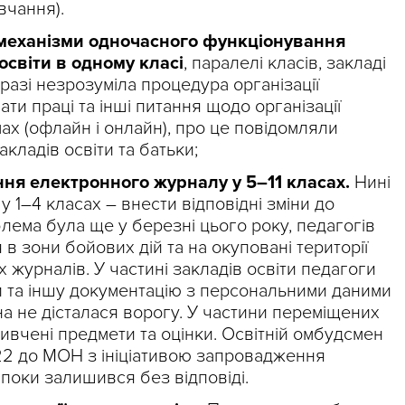
вчання).
 механізми одночасного функціонування
освіти в одному класі
, паралелі класів, закладі
аразі незрозуміла процедура організації
ати праці та інші питання щодо організації
ах (офлайн і онлайн), про це повідомляли
акладів освіти та батьки;
ня електронного журналу у 5–11 класах.
Нині
у 1–4 класах – внести відповідні зміни до
лема була ще у березні цього року, педагогів
в зони бойових дій та на окуповані території
 журналів. У частині закладів освіти педагоги
и та іншу документацію з персональними даними
она не дісталася ворогу. У частини переміщених
 вивчені предмети та оцінки. Освітній омбудсмен
22 до МОН з ініціативою запровадження
 поки залишився без відповіді.