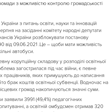
, громади з можливістю контролю громадськості
України з питань освіти, науки та інновацій
 серпня на засіданні комітету народні депутати
нансів України розблокувати постанову
90 від 09.06.2021 .Це – щоби мати можливість
ільні автобуси.
вну корупційну складову у розподілі освітньої
облема загострилася під час війни, є певне
х працівників, яких примушують до написання
то брак коштів освітньої субвенції. Водночас на
місцевих громад накопичуються значні суми.
и заявили 3991 (49,4%) педагогічних
 опитуванні, а освітній омбудсмен отримав 320