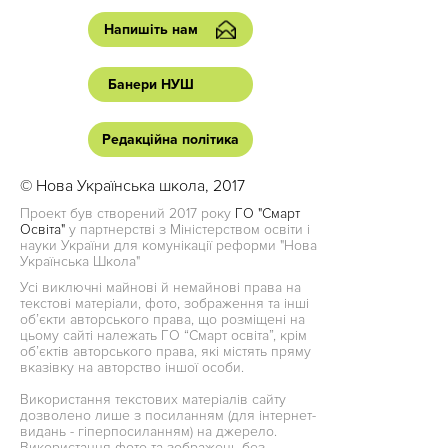
Напишіть нам
Банери НУШ
Редакційна політика
© Нова Українська школа, 2017
Проект був створений 2017 року
ГО "Смарт
Освіта"
у партнерстві з Міністерством освіти і
науки України для комунікації реформи "Нова
Українська Школа"
Усі виключні майнові й немайнові права на
текстові матеріали, фото, зображення та інші
об’єкти авторського права, що розміщені на
цьому сайті належать ГО “Смарт освіта”, крім
об’єктів авторського права, які містять пряму
вказівку на авторство іншої особи.
Використання текстових матеріалів сайту
дозволено лише з посиланням (для інтернет-
видань - гіперпосиланням) на джерело.
Використання фото та зображень без