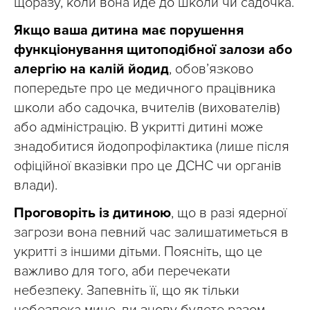
щоразу, коли вона йде до школи чи садочка.
Якщо ваша дитина має порушення
функціонування щитоподібної залози або
алергію на калій йодид
, обовʼязково
попередьте про це медичного працівника
школи або садочка, вчителів (вихователів)
або адміністрацію. В укритті дитині може
знадобитися йодопрофілактика (лише після
офіційної вказівки про це ДСНС чи органів
влади).
Проговоріть із дитиною
, що в разі ядерної
загрози вона певний час залишатиметься в
укритті з іншими дітьми. Поясніть, що це
важливо для того, аби перечекати
небезпеку. Запевніть її, що як тільки