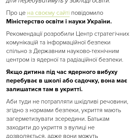
діти перебуватимуть у закладі освіти.
Про це
на своєму сайті
повідомило
Міністерство освіти і науки України.
Рекомендації розробили Центр стратегічних
комунікацій та інформаційної безпеки
спільно з Державним науково-технічним
центром із ядерної та радіаційної безпеки.
Якщо дитина під час ядерного вибуху
перебуває в школі або садочку, вона має
зал
ишатися т
ам в укритті.
Аби туди не потрапляти шкідливі речовини,
згідно з нормами безпеки, укриття мають
загерметизувати зсередини. Батькам
заходити до укриття з вулиці не
дозволяється, адже вони можуть