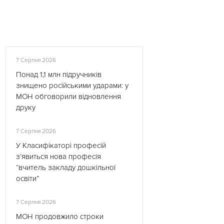
7 Серпня 2026
Понад 1,1 млн підручників
знищено російськими ударами: у
МОН обговорили відновлення
друку
7 Серпня 2026
У Класифікаторі професій
з’явиться нова професія
“вчитель закладу дошкільної
освіти”
7 Серпня 2026
МОН продовжило строки