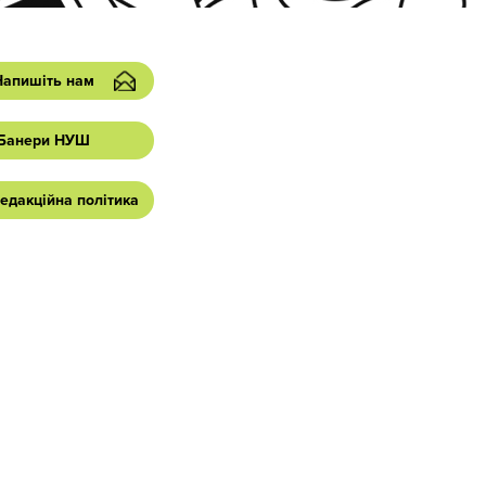
Напишіть нам
Банери НУШ
едакційна політика