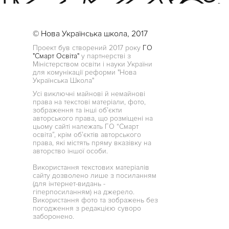
© Нова Українська школа, 2017
Проект був створений 2017 року
ГО
"Смарт Освіта"
у партнерстві з
Міністерством освіти і науки України
для комунікації реформи "Нова
Українська Школа"
Усі виключні майнові й немайнові
права на текстові матеріали, фото,
зображення та інші об’єкти
авторського права, що розміщені на
цьому сайті належать ГО “Смарт
освіта”, крім об’єктів авторського
права, які містять пряму вказівку на
авторство іншої особи.
Використання текстових матеріалів
сайту дозволено лише з посиланням
(для інтернет-видань -
гіперпосиланням) на джерело.
Використання фото та зображень без
погодження з редакцією суворо
заборонено.