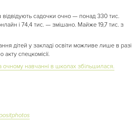
 відвідують садочки очно — понад 330 тис.
нлайн і 74,4 тис. — змішано. Майже 19,7 тис. з
ння дітей у закладі освіти можливе лише в разі
о акту спецкомісії.
 на очному навчанні в школах збільшилася.
positphotos