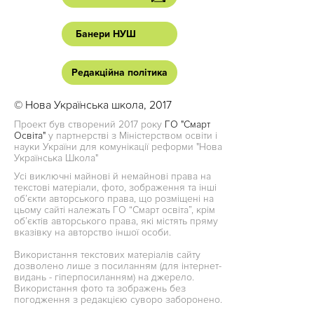
Банери НУШ
Редакційна політика
© Нова Українська школа, 2017
Проект був створений 2017 року
ГО "Смарт
Освіта"
у партнерстві з Міністерством освіти і
науки України для комунікації реформи "Нова
Українська Школа"
Усі виключні майнові й немайнові права на
текстові матеріали, фото, зображення та інші
об’єкти авторського права, що розміщені на
цьому сайті належать ГО “Смарт освіта”, крім
об’єктів авторського права, які містять пряму
вказівку на авторство іншої особи.
Використання текстових матеріалів сайту
дозволено лише з посиланням (для інтернет-
видань - гіперпосиланням) на джерело.
Використання фото та зображень без
погодження з редакцією суворо заборонено.