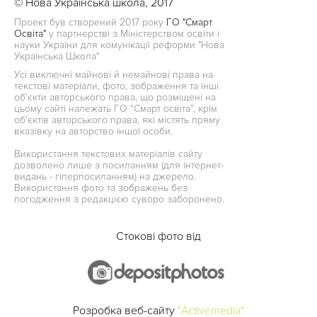
© Нова Українська школа, 2017
Проект був створений 2017 року
ГО "Смарт
Освіта"
у партнерстві з Міністерством освіти і
науки України для комунікації реформи "Нова
Українська Школа"
Усі виключні майнові й немайнові права на
текстові матеріали, фото, зображення та інші
об’єкти авторського права, що розміщені на
цьому сайті належать ГО “Смарт освіта”, крім
об’єктів авторського права, які містять пряму
вказівку на авторство іншої особи.
Використання текстових матеріалів сайту
дозволено лише з посиланням (для інтернет-
видань - гіперпосиланням) на джерело.
Використання фото та зображень без
погодження з редакцією суворо заборонено.
Стокові фото від
Розробка веб-сайту
"Activemedia"