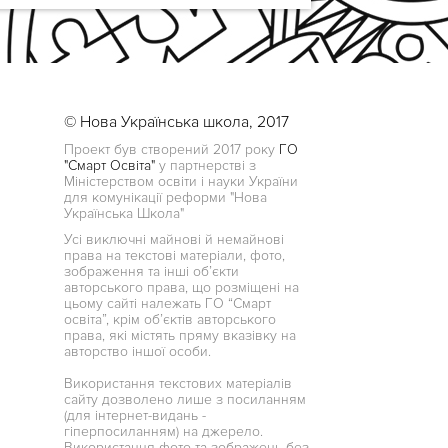
© Нова Українська школа, 2017
Проект був створений 2017 року
ГО
"Смарт Освіта"
у партнерстві з
Міністерством освіти і науки України
для комунікації реформи "Нова
Українська Школа"
Усі виключні майнові й немайнові
права на текстові матеріали, фото,
зображення та інші об’єкти
авторського права, що розміщені на
цьому сайті належать ГО “Смарт
освіта”, крім об’єктів авторського
права, які містять пряму вказівку на
авторство іншої особи.
Використання текстових матеріалів
сайту дозволено лише з посиланням
(для інтернет-видань -
гіперпосиланням) на джерело.
Використання фото та зображень без