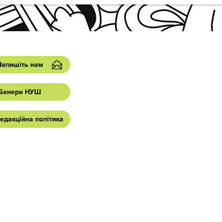
Напишіть нам
Банери НУШ
едакційна політика