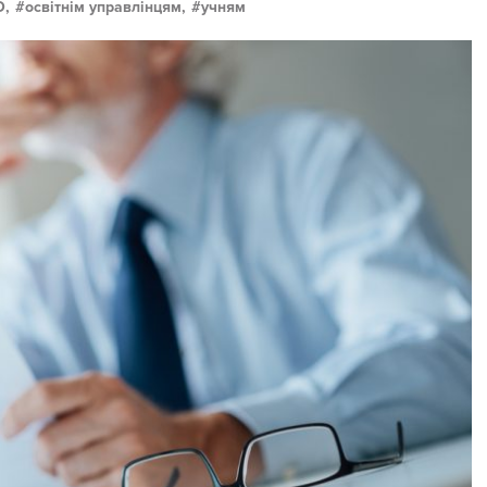
О,
освітнім управлінцям,
учням