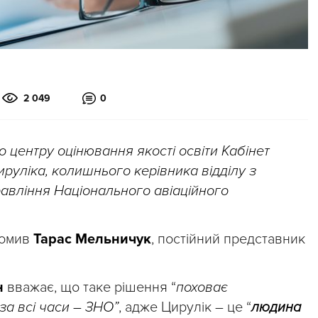
2 049
0
 центру оцінювання якості освіти Кабінет
руліка, колишнього керівника відділу з
равління Національного авіаційного
омив
Тарас Мельничук
, постійний представник
н
вважає, що таке рішення “
поховає
за всі часи – ЗНО”
, адже Цирулік – це “
людина