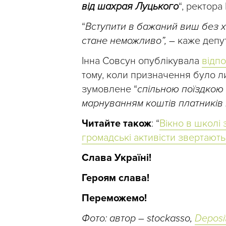
від шахрая Луцького
“, ректора
“
Вступити в бажаний виш без х
стане неможливо”, –
каже депут
Інна Совсун опублікувала
відпо
тому, коли призначення було л
зумовлене “
спільною поїздкою
марнуванням коштів платників п
Читайте також
: “
Вікно в школі 
громадські активісти звертають
Слава Україні!
Героям слава!
Переможемо!
Фото: автор – stockasso,
Deposi