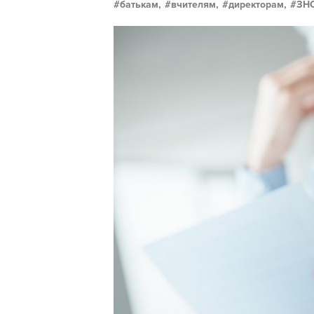
батькам,
вчителям,
директорам,
ЗН