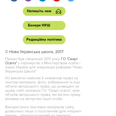
Напишіть нам
Банери НУШ
Редакційна політика
© Нова Українська школа, 2017
Проект був створений 2017 року
ГО "Смарт
Освіта"
у партнерстві з Міністерством освіти і
науки України для комунікації реформи "Нова
Українська Школа"
Усі виключні майнові й немайнові права на
текстові матеріали, фото, зображення та інші
об’єкти авторського права, що розміщені на
цьому сайті належать ГО “Смарт освіта”, крім
об’єктів авторського права, які містять пряму
вказівку на авторство іншої особи.
Використання текстових матеріалів сайту
дозволено лише з посиланням (для інтернет-
видань - гіперпосиланням) на джерело.