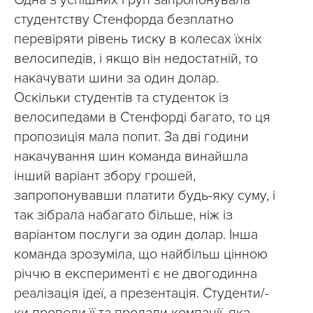
Одна з успішних груп запропонувала
студентству Стенфорда безплатно
перевіряти рівень тиску в колесах їхніх
велосипедів, і якщо він недостатній, то
накачувати шини за один долар.
Оскільки студентів та студенток із
велосипедами в Стенфорді багато, то ця
пропозиція мала попит. За дві години
накачування шин команда винайшла
інший варіант збору грошей,
запропонувавши платити будь-яку суму, і
так зібрала набагато більше, ніж із
варіантом послуги за один долар. Інша
команда зрозуміла, що найбільш цінною
річчю в експерименті є не двогодинна
реалізація ідеї, а презентація. Студенти/-