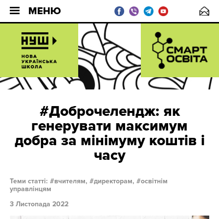
МЕНЮ
#Доброчелендж: як
генерувати максимум
добра за мінімуму коштів і
часу
Теми статті:
вчителям,
директорам,
освітнім
управлінцям
3 Листопада 2022