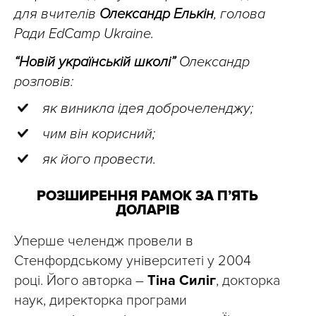
для вчителів
Олександр Елькін
, голова
Ради EdCamp Ukraine.
“Новій українській школі”
Олександр
розповів:
як виникла ідея доброчеленджу;
чим він корисний;
як його провести.
РОЗШИРЕННЯ РАМОК ЗА П’ЯТЬ
ДОЛАРІВ
Уперше челендж провели в
Стенфордському університеті у 2004
році. Його авторка –
Тіна Силіг
, докторка
наук, директорка програми