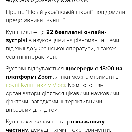
наукового розвитку Кунштики.
Про це “Новій українській школі” повідомили
представники “Куншт”.
Кунштики – це
22 безплатні онлайн-
зустрічі
з науковцями на різноманітні теми,
від хімії до української літератури, а також
освітні інтерактиви.
Зустрічі відбуваються
щосереди о 18:00 на
платформі Zoom
. Лінки можна отримати в
групі Кунштики у Viber
. Крім того, там
організатори діляться цікавими науковими
фактами, загадками, інтерактивними
вправами для дітей.
Кунштики включають і
розважальну
частину
: домашні хімічні експерименти,