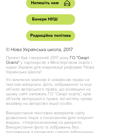
Напишіть нам
Банери НУШ
Редакційна політика
© Нова Українська школа, 2017
Проект був створений 2017 року
ГО "Смарт
Освіта"
у партнерстві з Міністерством освіти і
науки України для комунікації реформи "Нова
Українська Школа"
Усі виключні майнові й немайнові права на
текстові матеріали, фото, зображення та інші
об’єкти авторського права, що розміщені на
цьому сайті належать ГО “Смарт освіта”, крім
об’єктів авторського права, які містять пряму
вказівку на авторство іншої особи.
Використання текстових матеріалів сайту
дозволено лише з посиланням (для інтернет-
видань - гіперпосиланням) на джерело.
Використання фото та зображень без
погодження з редакцією суворо заборонено.