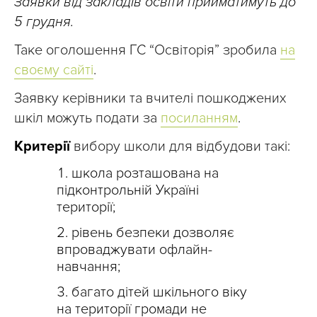
Заявки від закладів освіти прийматимуть до
5 грудня.
Таке оголошення ГС “Освіторія” зробила
на
своєму сайті
.
Заявку керівники та вчителі пошкоджених
шкіл можуть подати за
посиланням
.
Критерії
вибору школи для відбудови такі:
школа розташована на
підконтрольній Україні
території;
рівень безпеки дозволяє
впроваджувати офлайн-
навчання;
багато дітей шкільного віку
на території громади не