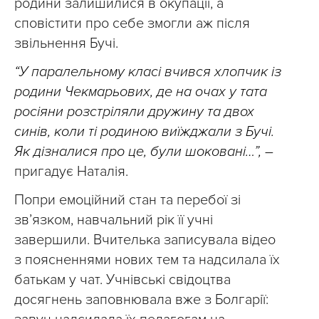
родини залишилися в окупації, а
сповістити про себе змогли аж після
звільнення Бучі.
“У паралельному класі вчився хлопчик із
родини Чекмарьових, де на очах у тата
росіяни розстріляли дружину та двох
синів, коли ті родиною виїжджали з Бучі.
Як дізналися про це, були шоковані…”, –
пригадує Наталія.
Попри емоційний стан та перебої зі
зв’язком, навчальний рік її учні
завершили. Вчителька записувала відео
з поясненнями нових тем та надсилала їх
батькам у чат. Учнівські свідоцтва
досягнень заповнювала вже з Болгарії: