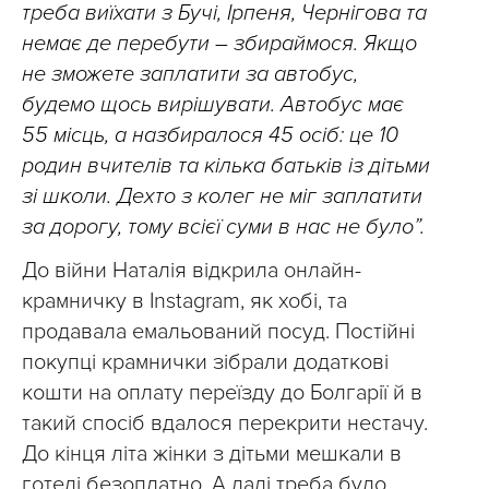
треба виїхати з Бучі, Ірпеня, Чернігова та
немає де перебути – збираймося. Якщо
не зможете заплатити за автобус,
будемо щось вирішувати. Автобус має
55 місць, а назбиралося 45 осіб: це 10
родин вчителів та кілька батьків із дітьми
зі школи. Дехто з колег не міг заплатити
за дорогу, тому всієї суми в нас не було”.
До війни Наталія відкрила онлайн-
крамничку в Instagram, як хобі, та
продавала емальований посуд. Постійні
покупці крамнички зібрали додаткові
кошти на оплату переїзду до Болгарії й в
такий спосіб вдалося перекрити нестачу.
До кінця літа жінки з дітьми мешкали в
готелі безоплатно. А далі треба було