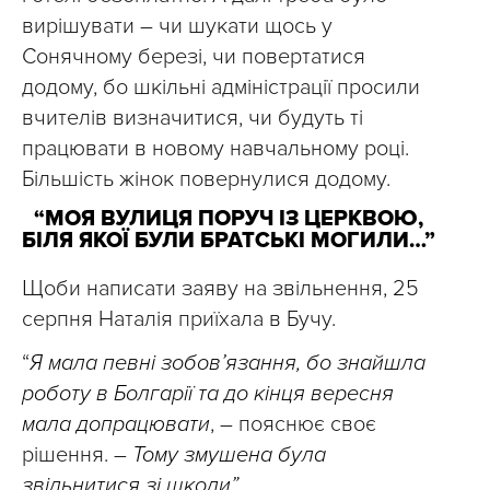
вирішувати – чи шукати щось у
Сонячному березі, чи повертатися
додому, бо шкільні адміністрації просили
вчителів визначитися, чи будуть ті
працювати в новому навчальному році.
Більшість жінок повернулися додому.
“МОЯ ВУЛИЦЯ ПОРУЧ ІЗ ЦЕРКВОЮ,
БІЛЯ ЯКОЇ БУЛИ БРАТСЬКІ МОГИЛИ…”
Щоби написати заяву на звільнення, 25
серпня Наталія приїхала в Бучу.
“
Я мала певні зобов’язання, бо знайшла
роботу в Болгарії та до кінця вересня
мала допрацювати
, – пояснює своє
рішення. –
Тому змушена була
звільнитися зі школи”.