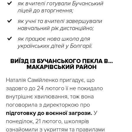
як вчителі готували Бучанський
ліцей до вторгнення;
як учні та вчителі завершували
навчальний рік дистанційно;
як працює нова школа для
українських дітей у Болгарії.
ВИЇЗД ІЗ БУЧАНСЬКОГО ПЕКЛА В…
МАКАРІВСЬКИЙ РАЙОН
Наталія Самійленко пригадує, що
задовго до 24 лютого її не покидало
внутрішнє хвилювання, тож вона
поговорила з директоркою про
підготовку до воєнної загрози.
У
понеділок, 21 лютого, школярів
ознайомили з укриттям та правилами