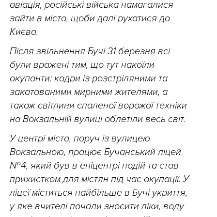
авіація, російські війська намагалися
зайти в місто, щоби далі рухатися до
Києва.
Після звільнення Бучі 31 березня всі
були вражені тим, що тут накоїли
окупанти: кадри із розстріляними та
закатованими мирними жителями, а
також світлини спаленої ворожої техніки
на Вокзальній вулиці облетіли весь світ.
У центрі міста, поруч із вулицею
Вокзальною, працює Бучанський ліцей
№ 4, який був в епіцентрі подій та став
прихистком для містян під час окупації. У
ліцеї
міститься найбільше в Бучі укриття,
у яке вчителі почали зносити ліки, воду