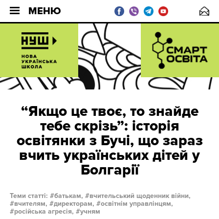
МЕНЮ
“Якщо це твоє, то знайде
тебе скрізь”: історія
освітянки з Бучі, що зараз
вчить українських дітей у
Болгарії
Теми статті:
батькам,
вчительський щоденник війни,
вчителям,
директорам,
освітнім управлінцям,
російська агресія,
учням