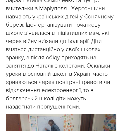
Зараз Наталія Самійленко та ще три
вчительки з Маріуполя і Херсонщини
навчають українських дітей у Сонячному
березі. Ідея організувати початкову
школу з’явилася в ініціативних мам, які
через війну виїхали до Болгарії. Діти
вчаться дистанційно у своїх школах
зранку, а після обіду приходять на
заняття до Наталії з колегами. Оскільки
уроки в основній школі в Україні часто
зриваються через повітряні тривоги чи
відключення електроенергії, то в
болгарській школі діти можуть
наздогнати пропущені теми.