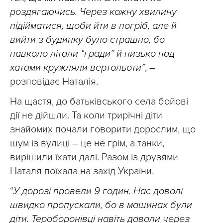
роздягаючись. Через кожну хвилину
підійматися, щоби йти в погріб, але й
вийти з будинку було страшно, бо
навколо літали “гради” й низько над
хатами кружляли вертольоти”
, –
розповідає Наталія.
На щастя, до батьківського села бойові
дії не дійшли. Та коли трирічні діти
знайомих почали говорити дорослим, що
шум із вулиці – це не грім, а танки,
вирішили їхати далі. Разом із друзями
Наталя поїхала на захід України.
“
У дорозі провели 9 годин. Нас доволі
швидко пропускали, бо в машинах були
діти. Тероборонівці навіть давали через