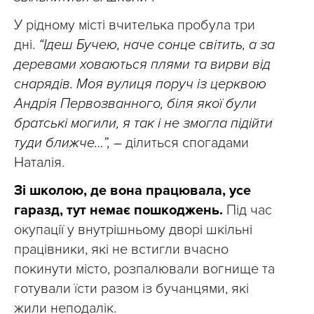
У рідному місті вчителька пробула три
дні.
“Ідеш Бучею, наче сонце світить, а за
деревами ховаються плями та вирви від
снарядів. Моя вулиця поруч із церквою
Андрія Первозванного, біля якої були
братські могили, я так і не змогла підійти
туди ближче…”, –
ділиться спогадами
Наталія.
Зі школою, де вона працювала, усе
гаразд, тут немає пошкоджень.
Під час
окупації у внутрішньому дворі шкільні
працівники, які не встигли вчасно
покинути місто, розпалювали вогнище та
готували їсти разом із бучанцями, які
жили неподалік.