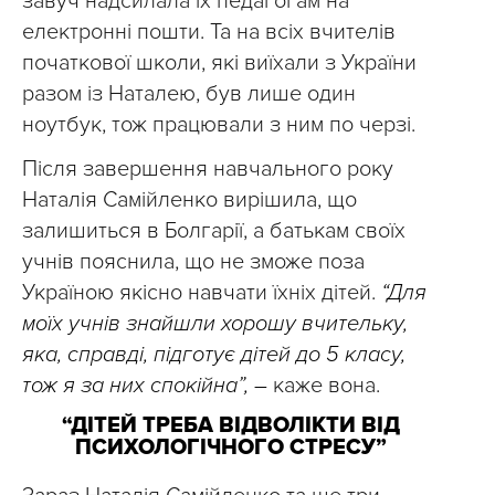
завуч надсилала їх педагогам на
електронні пошти. Та на всіх вчителів
початкової школи, які виїхали з України
разом із Наталею, був лише один
ноутбук, тож працювали з ним по черзі.
Після завершення навчального року
Наталія Самійленко вирішила, що
залишиться в Болгарії, а батькам своїх
учнів пояснила, що не зможе поза
Україною якісно навчати їхніх дітей.
“Для
моїх учнів знайшли хорошу вчительку,
яка, справді, підготує дітей до 5 класу,
тож я за них спокійна”, –
каже вона.
“ДІТЕЙ ТРЕБА ВІДВОЛІКТИ ВІД
ПСИХОЛОГІЧНОГО СТРЕСУ”