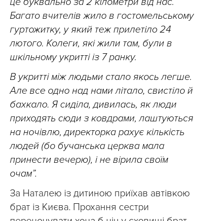
це буквально за 2 кілометри від нас.
Багато вчителів жило в гостомельському
гуртожитку, у який теж прилетіло 24
лютого. Колеги, які жили там, були в
шкільному укритті із 7 ранку.
В укритті між людьми стало якось легше.
Але все одно над нами літало, свистіло й
бахкало. Я сиділа, дивилась, як люди
приходять сюди з ковдрами, лаштуються
на ночівлю, директорка рахує кількість
людей (бо бучанська церква мала
принести вечерю), і не вірила своїм
очам”.
За Наталею із дитиною приїхав автівкою
брат із Києва. Прохання сестри