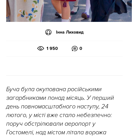
Інна Лиховид
1 950
0
Буча була окупована російськими
загарбниками понад місяць. У перший
день повномасштабного наступу, 24
лютого, у місті вже стало небезпечно:
поруч обстрілювали аеропорт у
Гостомелі, над містом літала ворожа