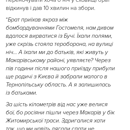
переночувати хоча б ніч у сховищі брат
відкинув і дав 10 хвилин на збори.
“
Брат приїхав якраз між
бомбардуваннями Гостомеля, нам дивом
вдалося вирватися із Бучі. Їхали полями,
уже скрізь стояла тероборона, на вулиці
ніч… А їхали ми до батьків, які живуть у
Макарівському районі, уявляєте? Через
пів години після нашого приїзду прибули
ще родичі з Києва й забрали малого в
Тернопільську область. А я залишилась
із батьками.
За шість кілометрів від нас уже велися
бої, бо росіяни пішли через Макарів у бік
Житомирської траси. Здригалися хати
так, що ми навіть лягали спати не