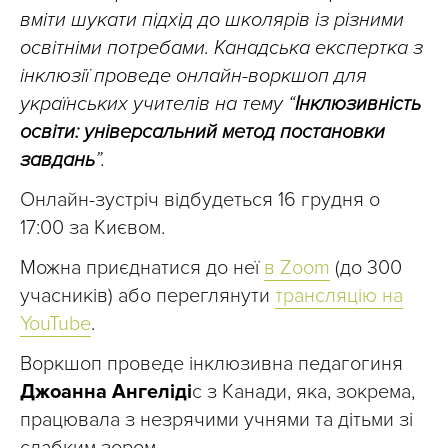
вміти шукати підхід до школярів із різними
освітніми потребами. Канадська експертка з
інклюзії проведе онлайн-воркшоп для
українських учителів на тему “
Інклюзивність
освіти: універсальний метод постановки
завдань
”.
Онлайн-зустріч відбудеться 16 грудня о
17:00 за Києвом.
Можна приєднатися до неї
в Zoom
(до 300
учасників) або переглянути
трансляцію на
YouTube
.
Воркшоп проведе інклюзивна педагогиня
Джоанна Ангеліді
с з Канади, яка, зокрема,
працювала з незрячими учнями та дітьми зі
слабким зором.