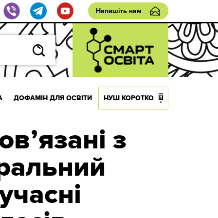
Напишіть нам
А
ДОФАМІН ДЛЯ ОСВІТИ
НУШ КОРОТКО
овʼязані з
іральний
учасні