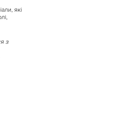
али, які
лі,
я з