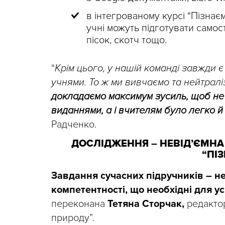
в інтегрованому курсі “Пізнаєм
учні можуть підготувати самост
пісок, скотч тощо.
“
Крім цього, у нашій команді завжди 
учнями. То ж ми вивчаємо та нейтраліз
докладаємо максимум зусиль, щоб не
виданнями, а і вчителям було легко й
Радченко.
ДОСЛІДЖЕННЯ
–
НЕВІДʼЄМНА
“ПІ
Завдання сучасних підручників – н
компетентності, що необхідні для ус
переконана
Тетяна Сторчак,
редакто
природу”.