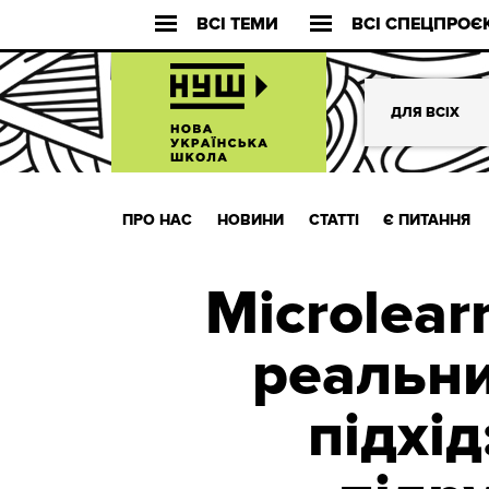
ВСІ ТЕМИ
ВСІ СПЕЦПРОЄ
ДЛЯ ВСІХ
ПРО НАС
НОВИНИ
СТАТТІ
Є ПИТАННЯ
Microlear
реальни
підхі