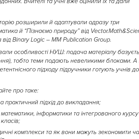
донних. Вчителі та учні вже оцінили їх та дали
иторію розширили й адаптували одразу три
матика й “Пізнаємо природу” від Vector.Math&Scie
від Binary Logic – MM Publication Group.
вали особливості НУШ: подача матеріалу базуєт
ання), тобто теми подають невеликими блоками. А
тентнісного підходу підручники готують учнів до
айте про таке:
а практичний підхід до викладання;
 математики, інформатики та інтегрованого курсу
класів;
ичні комплекси та як вони можуть зекономити ч