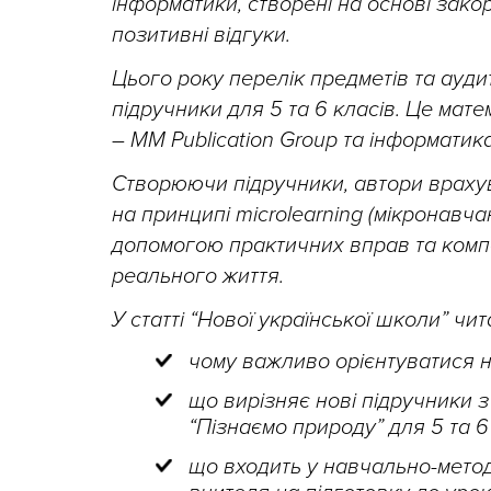
інформатики, створені на основі закор
позитивні відгуки.
Цього року перелік предметів та ауд
підручники для 5 та 6 класів. Це мате
– MM Publication Group та інформатика 
Створюючи підручники, автори враху
на принципі microlearning (мікронавч
допомогою практичних вправ та компе
реального життя.
У статті “Нової української школи” чит
чому важливо орієнтуватися н
що вирізняє нові підручники з
“Пізнаємо природу” для 5 та 6 
що входить у навчально-метод