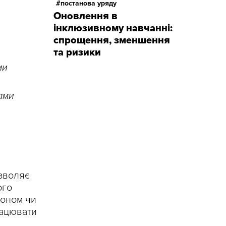
постанова уряду
Оновлення в
інклюзивному навчанні:
спрощення, зменшення
та ризики
ми
ами
озволяє
ого
фоном чи
рацювати