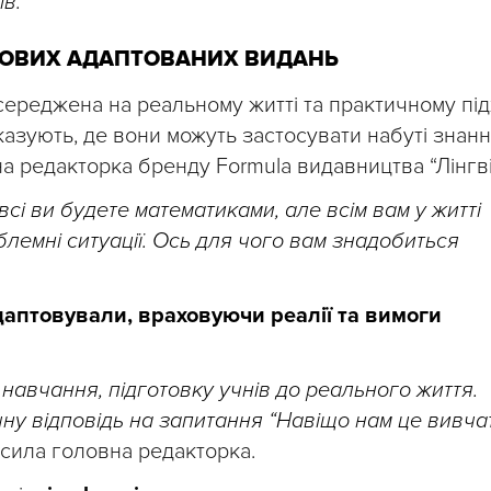
ів.
НОВИХ АДАПТОВАНИХ ВИДАНЬ
середжена на реальному житті та практичному під
казують, де вони можуть застосувати набуті знанн
на редакторка бренду Formula видавництва “Лінгві
сі ви будете математиками, але всім вам у житті
лемні ситуації. Ось для чого вам знадобиться
адаптовували, враховуючи реалії та вимоги
навчання, підготовку учнів до реального життя.
ну відповідь на запитання “Навіщо нам це вивча
осила головна редакторка.