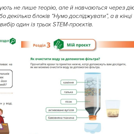
ують не лише теорію, але й навчаються через дію
о декілька блоків “Нумо досліджувати”, а в кінці
вибір один із трьох STEM-проєктів.