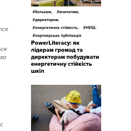
батькам,
вчителям,
директорам,
енергетична стійкість,
НУШ,
nce
партнерська публікація
PowerLiteracy: як
ься
лідерам громад та
директорам побудувати
 за
енергетичну стійкість
шкіл
ас