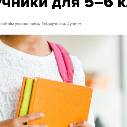
учники для 5–6 к
освітнім управлінцям,
підручники,
учням