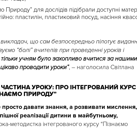
о Природу” для дослідів підібрали доступні матері
ійно: пластилін, пластиковий посуд, насіння квасо
є викладач, що сам безпосередньо пілотує виданн
уємо “болі” вчителів при проведенні уроків і
 тільки учням було захопливо вчитися за нашими
 цікаво проводити уроки”
, – наголосила Світлана
 ЧАСТИНА УРОКУ: ПРО ІНТЕГРОВАНИЙ КУРС
ЗНАЄМО ПРИРОДУ”
е просто давати знання, а розвивати мислення,
пішної реалізації дитини в майбутньому,
рка-методистка інтегрованого курсу “Пізнаємо