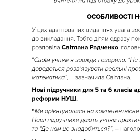
вчителя на підготовку до урок
ОСОБЛИВОСТІ 
У цих адаптованих виданнях увага зо
до викладання. Тобто дітям одразу по
розповіла
Світлана Радченко
, голов
“
Своїм учням я завжди говорила: “Не в
доведеться розв’язувати реальні проб
математика”
, – зазначила Світлана.
Нові підручники для 5 та 6 класів 
реформи НУШ.
“
Ми орієнтувалися на компетентнісне 
Наші підручники дають учням практич
та “Де нам це знадобиться?”
, – нагол