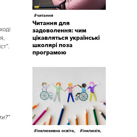
читання
Читання для
ході
задоволення: чим
я,
цікавляться українські
школярі поза
ст”.
програмою
ти?”
інклюзивна освіта,
інклюзія,