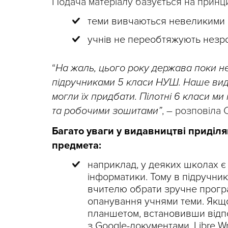
Подача матеріалу базується на принц
теми вивчаються невеликими 
учнів не переобтяжують незро
“
На жаль, цього року держава поки н
підручниками 5 класи НУШ. Наше вида
могли їх придбати. Пілотні 6 класи 
та робочими зошитами”
, – розповіла 
Багато уваги у видавництві приділ
предмета:
наприклад, у деяких школах є
інформатики. Тому в підручник
вчителю обрати зручне програ
опанування учнями теми. Якщ
планшетом, встановивши відп
з Google-документами, Libre Wr