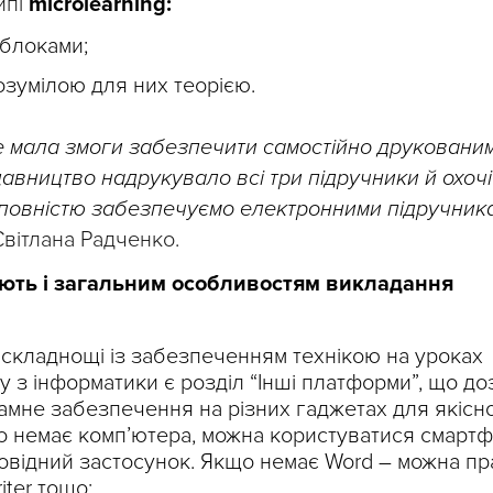
ипі
microlearning:
блоками;
зумілою для них теорією.
е мала змоги забезпечити самостійно друковани
вництво надрукувало всі три підручники й охочі
ми повністю забезпечуємо електронними підручник
Світлана Радченко.
яють і загальним особливостям викладання
 складнощі із забезпеченням технікою на уроках
у з інформатики є розділ “Інші платформи”, що д
мне забезпечення на різних гаджетах для якісн
о немає комп’ютера, можна користуватися смарт
овідний застосунок. Якщо немає Word – можна п
iter тощо;