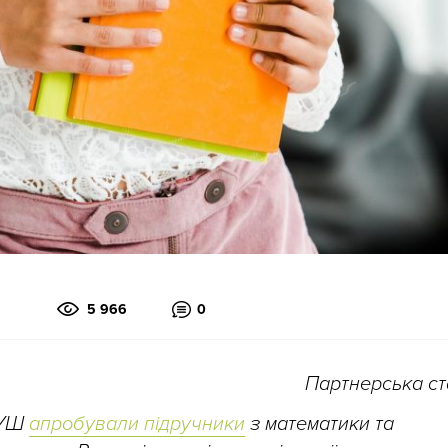
5 966
0
Партнерська ст
НУШ
апробували підручники
з математики та