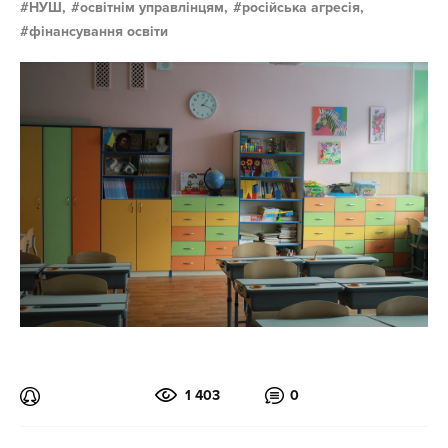
НУШ,
освітнім управлінцям,
російська агресія,
фінансування освіти
1 403
0