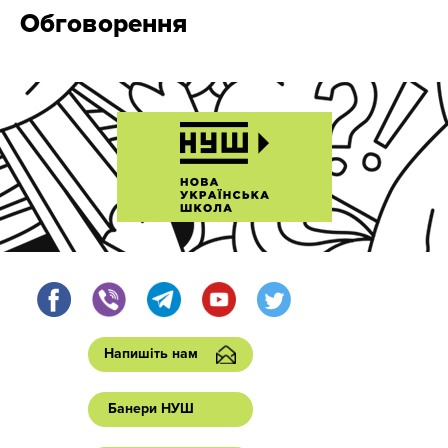
Обговорення
Напишіть нам
Банери НУШ