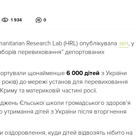
1 934
0
umanitarian Research Lab (HRL) опублікувала
звіт
, у
таборів перевиховання” депортованих
депортували щонайменше
6 000 дітей
з України
17 років) до мережі установ для перевиховання
риму та материковій частині росії.
іджень Єльської школи громадського здоров’я
до утримання дітей з України після вторгнення
ри оздоровлення, куди дітей відвозять нібито на