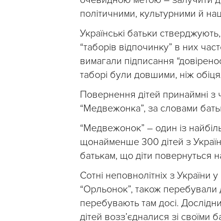
політичними, культурними й на
Українські батьки стверджують,
“таборів відпочинку” в них част
вимагали підписання “довіренос
таборі були довшими, ніж обіця
Повернення дітей принаймні з 
“Медвежонка”, за словами бать
“Медвежонок” – один із найбіл
щонайменше 300 дітей з Україн
батькам, що діти повернуться на
Сотні неповнолітніх з України у
“Орльонок”, також перебували 
перебувають там досі. Дослідни
дітей возз’єдналися зі своїми 