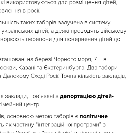
 які використовуються для розміщення дітей,
влення в росії.
льшість таких таборів залучена в систему
країнських дітей, а деякі проводять військову
створюють перепони для повернення дітей до
озташовані на березі Чорного моря, 7 – в
оскви, Казані та Єкатеринбурга. Два табори
 Далекому Сході Росії. Точна кількість закладів,
а заклади, пов’язані з
депортацією дітей-
сімейний центр.
ів, основною метою таборів є
політичне
ть як частину “інтеграційної програми” з
ей з України в “рускій мір” з відповідними