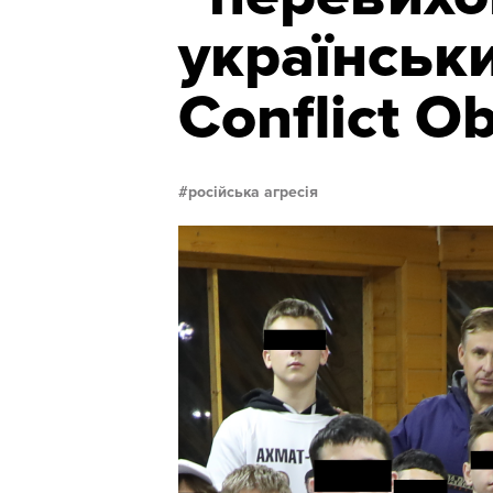
українськи
Conflict O
російська агресія