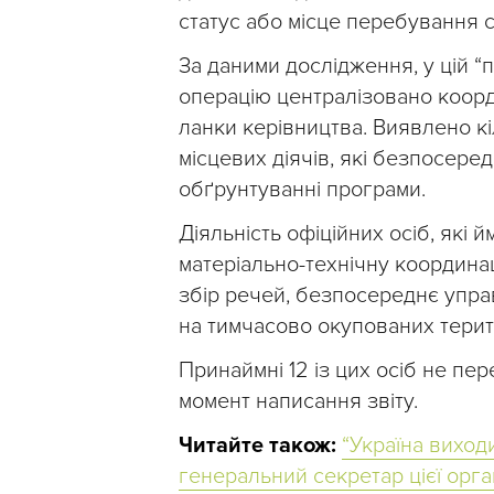
статус або місце перебування с
За даними дослідження, у цій “п
операцію централізовано коорд
ланки керівництва. Виявлено кі
місцевих діячів, які безпосеред
обґрунтуванні програми.
Діяльність офіційних осіб, які 
матеріально-технічну координац
збір речей, безпосереднє управ
на тимчасово окупованих терит
Принаймні 12 із цих осіб не пе
момент написання звіту.
Читайте також:
“Україна виход
генеральний секретар цієї орга