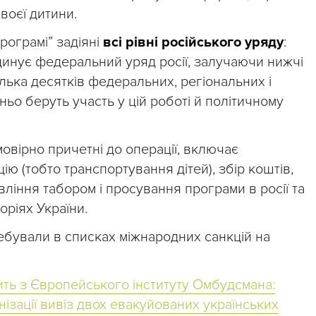
воєї дитини.
рограмі” задіяні
всі рівні російського уряду
:
инує федеральний уряд росії, залучаючи нижчі
лька десятків федеральних, регіональних і
ньо беруть участь у цій роботі й політичному
ймовірно причетні до операції, включає
ію (тобто транспортування дітей), збір коштів,
ління табором і просування програми в росії та
оріях України.
ребували в списках міжнародних санкцій на
ить з Європейського інституту Омбудсмана:
нізації вивіз двох евакуйованих українських