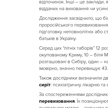
відпочинок. Інші – це заклади,
відданих на виховання чи усино
Дослідження засвідчило, що бі
проросійського перевиховання у
підготовку неповнолітніх або 
батьків в Україну.
Серед цих “літніх таборів” 12 р
окупованому Криму, 10 – біля М
розташовані в Сибіру, один – на
імовірно, значно перевищує 43.
Також дослідники визначили дв
сиріт
: психіатричну лікарню та 
За спостереженнями дослідник
перевиховання
. Їх позиціоную
очевидною метою – залучити діт