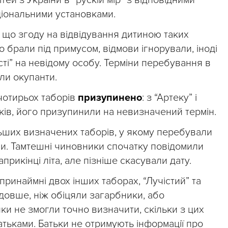
ціональними установками.
 що згоду на відвідування дитиною таких
о брали під примусом, відмови ігнорували, іноді
ті” на невідому особу. Терміни перебування в
ли окупанти.
чотирьох таборів
призупинено
: з “Артеку” і
ків, його призупинили на невизначений термін.
ьших визначених таборів, у якому перебували
и. Тамтешні чиновники спочатку повідомили
прикінці літа, але пізніше скасували дату.
 принаймні двох інших таборах, “Лучістий” та
довше, ніж обіцяли загарбники, або
ки не змогли точно визначити, скільки з цих
батьками. Батьки не отримують інформації про