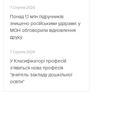
7 Серпня 2026
Понад 1,1 млн підручників
знищено російськими ударами: у
МОН обговорили відновлення
друку
7 Серпня 2026
У Класифікаторі професій
з’явиться нова професія
“вчитель закладу дошкільної
освіти”