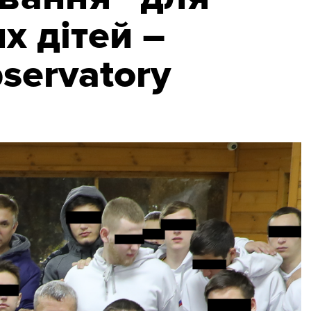
х дітей –
bservatory