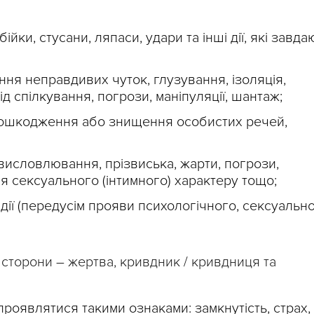
ійки, стусани, ляпаси, удари та інші дії, які завда
ня неправдивих чуток, глузування, ізоляція,
ід спілкування, погрози, маніпуляції, шантаж;
 пошкодження або знищення особистих речей,
висловлювання, прізвиська, жарти, погрози,
 сексуального (інтимного) характеру тощо;
дії (передусім прояви психологічного, сексуальн
 сторони – жертва, кривдник / кривдниця та
роявлятися такими ознаками: замкнутість, страх,