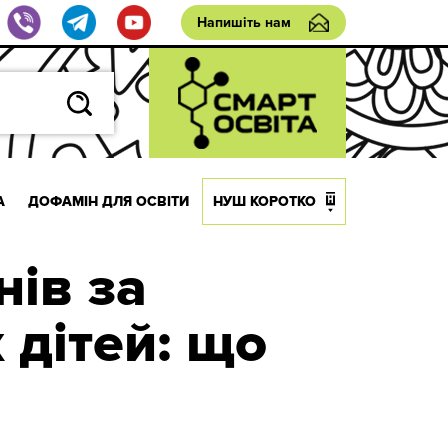
Напишіть нам
А
ДОФАМІН ДЛЯ ОСВІТИ
НУШ КОРОТКО
нів за
 дітей: що