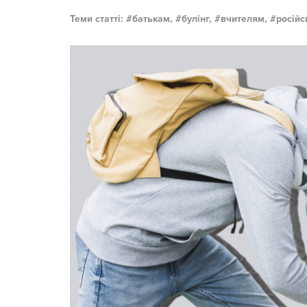
Теми статті:
батькам,
булінг,
вчителям,
російс