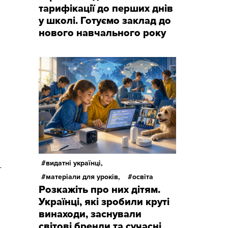
тарифікації до перших днів
у школі. Готуємо заклад до
нового навчального року
видатні українці,
-
матеріали для уроків,
освіта
Розкажіть про них дітям.
Українці, які зробили круті
винаходи, заснували
світові бренди та сучасні