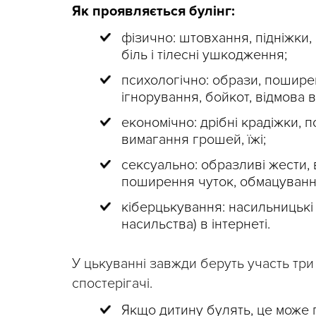
Як проявляється булінг:
фізично: штовхання, підніжки, б
біль і тілесні ушкодження;
психологічно: образи, поширен
ігнорування, бойкот, відмова в
економічно: дрібні крадіжки,
вимагання грошей, їжі;
сексуально: образливі жести, 
поширення чуток, обмацування
кіберцькування: насильницькі 
насильства) в інтернеті.
У цькуванні завжди беруть участь три
спостерігачі.
Якщо дитину булять, це може п