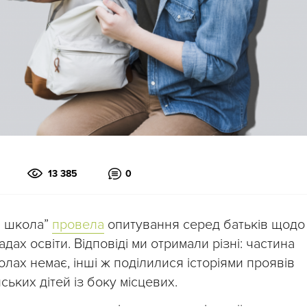
13 385
0
а школа”
провела
опитування серед батьків щодо
адах освіти. Відповіді ми отримали різні: частина
лах немає, інші ж поділилися історіями проявів
нських дітей із боку місцевих.