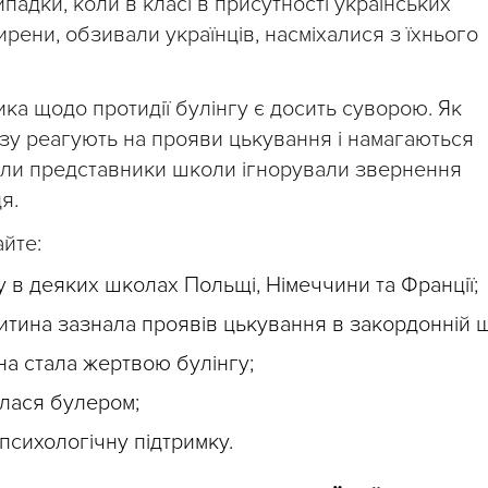
падки, коли в класі в присутності українських
рени, обзивали українців, насміхалися з їхнього
ка щодо протидії булінгу є досить суворою. Як
разу реагують на прояви цькування і намагаються
 коли представники школи ігнорували звернення
я.
айте:
у в деяких школах Польщі, Німеччини та Франції;
итина зазнала проявів цькування в закордонній ш
на стала жертвою булінгу;
лася булером;
психологічну підтримку.