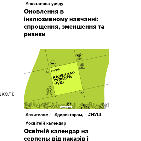
постанова уряду
Оновлення в
інклюзивному навчанні:
спрощення, зменшення та
ризики
колі;
вчителям,
директорам,
НУШ,
освітній календар
Освітній календар на
серпень: від наказів і