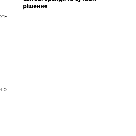
рішення
ють
ого