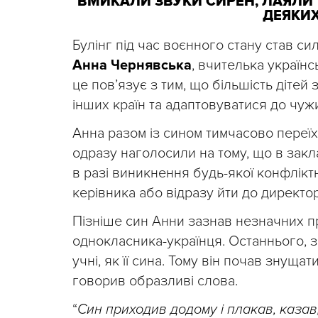
ВМИКАЛИ ЗВУКИ СИРЕН, ЛАЯЛИ Т
ДЕЯКИ
Булінг під час воєнного стану став с
Анна Чернявська
, вчителька україн
це пов’язує з тим, що більшість дітей 
інших країн та адаптовуватися до чужи
Анна разом із сином тимчасово переїха
одразу наголосили на тому, що в закл
в разі виникнення будь-якої конфліктн
керівника або відразу йти до директо
Пізніше син Анни зазнав незначних пр
однокласника-українця. Останнього, з
учні, як її сина. Тому він почав знуща
говорив образливі слова.
“
Син приходив додому і плакав, казав