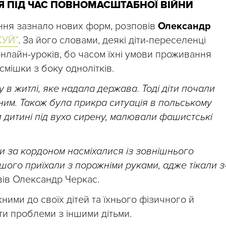
Я ПІД ЧАС ПОВНОМАСШТАБНОЇ ВІЙНИ
ння зазнало нових форм, розповів
Олександр
КУЙ”
. За його словами, деякі діти-переселенці
нлайн-уроків, бо часом їхні умови проживання
смішки з боку однолітків.
 в житлі, яке надала держава. Тоді діти почали
ним. Також була прикра ситуація в польському
 дитині під вухо сирену, малювали фашистські
іти за кордоном насміхалися із зовнішнього
ьшого приїхали з порожніми руками, адже тікали з
вів Олександр Черкас.
ними до своїх дітей та їхнього фізичного й
ти проблеми з іншими дітьми.