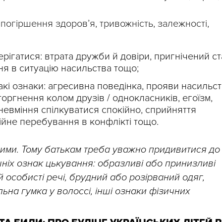
 погіршення здоров’я, тривожність, залежності,
ерігатися: втрата дружби й довіри, пригнічений ст
ня в ситуацію насильства тощо;
акі ознаки: агресивна поведінка, прояви насильст
оргнення колом друзів / однокласників, егоїзм,
 невміння спілкуватися спокійно, сприйняття
ійне перебування в конфлікті тощо.
шими. Тому батькам треба уважно придивитися до
шніх ознак цькування: образливі або принизливі
й особисті речі, брудний або розірваний одяг,
льна гумка у волоссі, інші ознаки фізичних