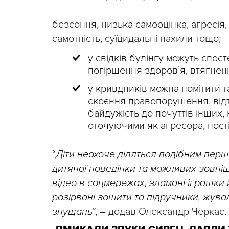
безсоння, низька самооцінка, агресія,
самотність, суїцидальні нахили тощо;
у свідків булінгу можуть спост
погіршення здоров’я, втягнен
у кривдників можна помітити т
скоєння правопорушення, відт
байдужість до почуттів інших,
оточуючими як агресора, пост
“
Діти неохоче діляться подібним пер
дитячої поведінки та можливих зовні
відео в соцмережах, зламані іграшки 
розірвані зошити та підручники, жува
знущань”
, – додав Олександр Черкас.