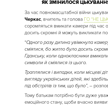
ЯК ЗМІНИЛОСЯ ЦЬКУВАНН
За час повномасштабної війни цькува
Черкас
, вчитель та голова
ГО “НЕ ЦЬ
соромляться вмикати камери під час о
досить скромні й можуть викликати по
“
Одного разу дитина увімкнула камеру
сміятися, бо житло було досить скром
Гданську, коли однокласники вмикали
символи й сміялися із цього.
Траплялися і випадки, коли місцеві д
вигляду українських дітей, які здебіл
під обстрілів із тим, що було”
, – розпо
Тому батькам потрібно бути дуже уваж
емоційного стану, щоби вчасно вияви