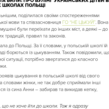
А БИЛИ: ПРО БУЛІНГ УКРАЇНСЬКИХ ДІТЕЙ В
Х ШКОЛАХ ПОЛЬЩІ
ильнішим, поділилася своїми спостереженнями
ської мови та співзасновниця
ГО “НЕ ЦЬКУЙ”
. Вона
змушені були переїхати до інших міст, а деякі – до
х традицій, правил та законів.
ла до Польщі. За її словами, у польській школі їй
аді борються із цькуванням. Також повідомили, щ
ої ситуації, потрібно звертатися до класного
рки.
оявів цькування в польській школі від свого
а словами жінки, не так добре сприймали інші
тися із сина Анни – забирав та викидав кепку,
, що не хоче йти до школи. Тож я одразу