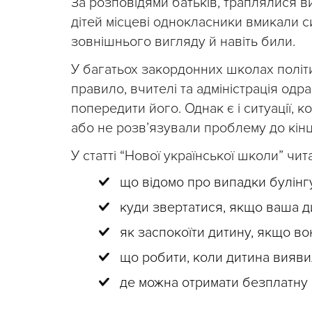
За розповідями батьків, траплялися ви
дітей місцеві однокласники вмикали си
зовнішнього вигляду й навіть били.
У багатьох закордонних школах політи
правило, вчителі та адміністрація од
попередити його. Однак є і ситуації,
або не розв’язували проблему до кінц
У статті “Нової української школи” чит
що відомо про випадки булінг
куди звертатися, якщо ваша д
як заспокоїти дитину, якщо во
що робити, коли дитина вияви
де можна отримати безплатну 