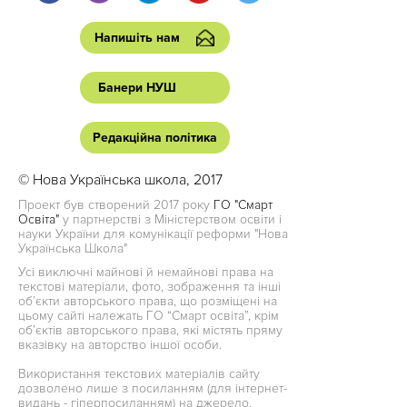
Напишіть нам
Банери НУШ
Редакційна політика
© Нова Українська школа, 2017
Проект був створений 2017 року
ГО "Смарт
Освіта"
у партнерстві з Міністерством освіти і
науки України для комунікації реформи "Нова
Українська Школа"
Усі виключні майнові й немайнові права на
текстові матеріали, фото, зображення та інші
об’єкти авторського права, що розміщені на
цьому сайті належать ГО “Смарт освіта”, крім
об’єктів авторського права, які містять пряму
вказівку на авторство іншої особи.
Використання текстових матеріалів сайту
дозволено лише з посиланням (для інтернет-
видань - гіперпосиланням) на джерело.