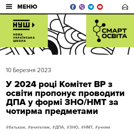
МЕНЮ
10 Березня 2023
У 2024 році Комітет ВР з
освіти пропонує проводити
ДПА у формі ЗНО/НМТ за
чотирма предметами
батькам,
вчителям,
ДПА,
ЗНО,
НМТ,
учням