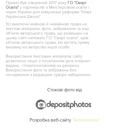
Проект був створений 2017 року
ГО "Смарт
Освіта"
у партнерстві з Міністерством освіти і
науки України для комунікації реформи "Нова
Українська Школа"
Усі виключні майнові й немайнові права на
текстові матеріали, фото, зображення та інші
об’єкти авторського права, що розміщені на
цьому сайті належать ГО “Смарт освіта”, крім
об’єктів авторського права, які містять пряму
вказівку на авторство іншої особи.
Використання текстових матеріалів сайту
дозволено лише з посиланням (для інтернет-
видань - гіперпосиланням) на джерело.
Використання фото та зображень без
погодження з редакцією суворо заборонено.
Стокові фото від
Розробка веб-сайту
"Activemedia"