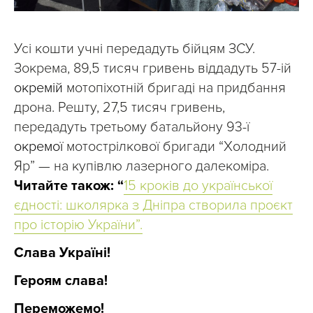
Усі кошти учні передадуть бійцям ЗСУ.
Зокрема, 89,5 тисяч гривень віддадуть 57-ій
окремій 
мотопіхотній бригаді на придбання 
дрона. Решту, 27,5 тисяч гривень, 
передадуть третьому батальйону 93-ї
окремої 
мотострілкової бригади “Холодний 
Яр” — на купівлю лазерного далекоміра.
Читайте також: “
15 кроків до української
єдності: школярка з Дніпра створила проєкт
про історію України”.
Слава Україні!
Героям слава!
Переможемо!