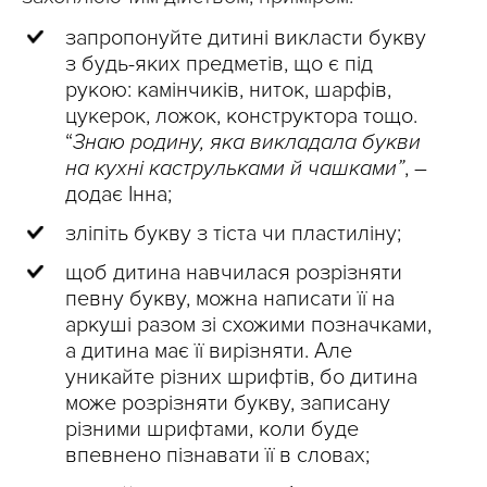
запропонуйте дитині викласти букву
з будь-яких предметів, що є під
рукою: камінчиків, ниток, шарфів,
цукерок, ложок, конструктора тощо.
“
Знаю родину, яка викладала букви
на кухні каструльками й чашками”
, –
додає Інна;
зліпіть букву з тіста чи пластиліну;
щоб дитина навчилася розрізняти
певну букву, можна написати її на
аркуші разом зі схожими позначками,
а дитина має її вирізняти. Але
уникайте різних шрифтів, бо дитина
може розрізняти букву, записану
різними шрифтами, коли буде
впевнено пізнавати її в словах;