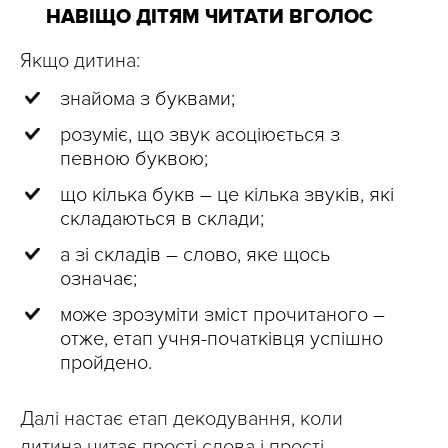
НАВІЩО ДІТЯМ ЧИТАТИ ВГОЛОС
Якщо дитина:
знайома з буквами;
розуміє, що звук асоціюється з
певною буквою;
що кілька букв – це кілька звуків, які
складаються в склади;
а зі складів – слово, яке щось
означає;
може зрозуміти зміст прочитаного –
отже, етап учня-початківця успішно
пройдено.
Далі настає етап декодування, коли
дитина читає прості слова і прості