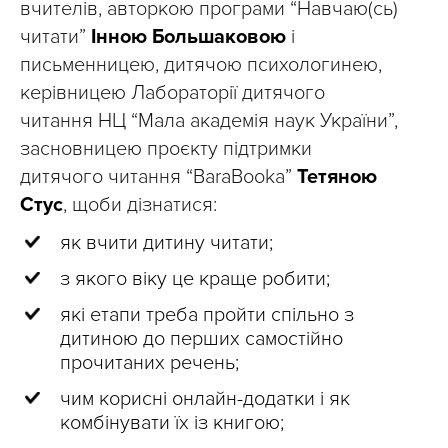
вчителів, авторкою програми “Навчаю(сь)
читати”
Інною Большаковою
і
письменницею, дитячою психологинею,
керівницею Лабораторії дитячого
читання НЦ “Мала академія наук України”,
засновницею проєкту підтримки
дитячого читання “BaraBooka”
Тетяною
Стус
, щоби дізнатися:
як вчити дитину читати;
з якого віку це краще робити;
які етапи треба пройти спільно з
дитиною до перших самостійно
прочитаних речень;
чим корисні онлайн-додатки і як
комбінувати їх із книгою;