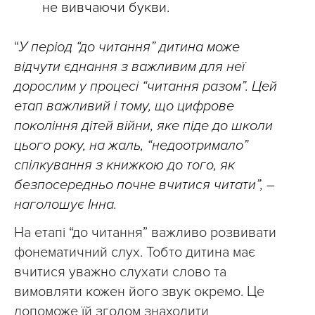
не вивчаючи букви.
“
У період “до читання” дитина може
відчути єднання з важливим для неї
дорослим у процесі “читання разом”. Цей
етап важливий і тому, що цифрове
покоління дітей війни, яке піде до школи
цього року, на жаль, “недоотримало”
спілкування з книжкою до того, як
безпосередньо почне вчитися читати”, –
наголошує Інна.
На етапі “до читання” важливо розвивати
фонематичний слух. Тобто дитина має
вчитися уважно слухати слово та
вимовляти кожен його звук окремо. Це
допоможе їй згодом знаходити