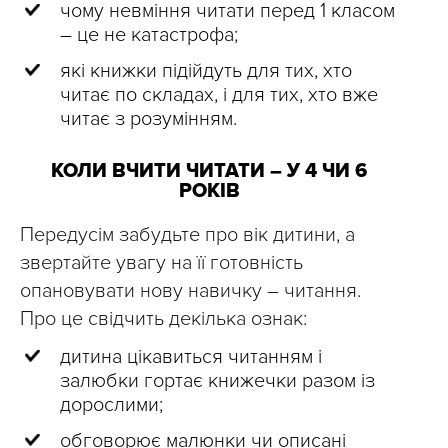
чому невміння читати перед 1 класом
– це не катастрофа;
які книжки підійдуть для тих, хто
читає по складах, і для тих, хто вже
читає з розумінням.
КОЛИ ВЧИТИ ЧИТАТИ – У 4 ЧИ 6
РОКІВ
Передусім забудьте про вік дитини, а
звертайте увагу на її готовність
опановувати нову навичку – читання.
Про це свідчить декілька ознак:
дитина цікавиться читанням і
залюбки гортає книжечки разом із
дорослими;
обговорює малюнки чи описані