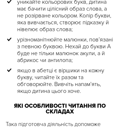
уникайте кольорових букв, дитина
має бачити цілісний образ слова, а
не розірване кольором. Колір букви,
яка вивчається, створює підказку й
нівелює образ слова;
урізноманітнюйте малюнки, пов’язані
з певною буквою. Нехай до букви А
буде не тільки малюнок акули, а й
абрикос чи антилопа;
якщо в абетці є віршики на кожну
букву, читайте їх разом та
обговорюйте. Вивчіть напам’ять,
якщо дитина цього хоче.
ЯКІ ОСОБЛИВОСТІ ЧИТАННЯ ПО
СКЛАДАХ
Така підготовча діяльність допоможе