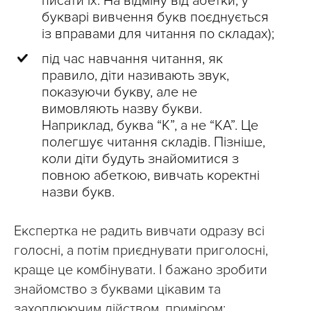
писати їх. На відміну від абетки, у
букварі вивчення букв поєднується
із вправами для читання по складах);
під час навчання читання, як
правило, діти називають звук,
показуючи букву, але не
вимовляють назву букви.
Наприклад, буква “К”, а не “КА”. Це
полегшує читання складів. Пізніше,
коли діти будуть знайомитися з
повною абеткою, вивчать коректні
назви букв.
Експертка не радить вивчати одразу всі
голосні, а потім приєднувати приголосні,
краще це комбінувати. І бажано зробити
знайомство з буквами цікавим та
захоплюючим дійством, приміром: