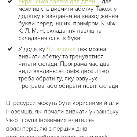
Українська абетка для дітей –
дає
можливість вивчити абетку. Також у
додатку є завдання на знаходження
букви серед інших, приміром, К між
К, Л, М, Н; складання пазлів та
складання слів із букв.
У додатку
Читалочка
теж можна
вивчати абетку та тренуватися
читати склади. Програма має два
види завдань: з-поміж двох літер
треба обрати ту, яку озвучує
програма; або обирати певні склади.
Ці ресурси можуть бути корисними й для
іноземців, які почали вивчати українську.
Як-от група іноземних вчителів-
волонтерів, які з перших днів