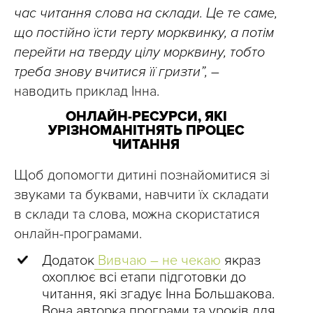
час читання слова на склади. Це те саме,
що постійно їсти терту морквинку, а потім
перейти на тверду цілу морквину, тобто
треба знову вчитися її гризти”, –
наводить приклад Інна.
ОНЛАЙН-РЕСУРСИ, ЯКІ
УРІЗНОМАНІТНЯТЬ ПРОЦЕС
ЧИТАННЯ
Щоб допомогти дитині познайомитися зі
звуками та буквами, навчити їх складати
в склади та слова, можна скористатися
онлайн-програмами.
Додаток
Вивчаю – не чекаю
якраз
охоплює всі етапи підготовки до
читання, які згадує Інна Большакова.
Вона авторка програми та уроків для