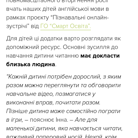
повномасштабного вторгнення росії
вчать наших дітей англійської мови в
рамках проєкту “Пізнавальні онлайн-
зустрічі” від
ГО “Смарт Освіта”.
Для дітей ці додатки варто розглядати як
допоміжний ресурс. Основні зусилля до
навчання дитини читанню
має докласти
близька людина
.
“Кожній дитині потрібен дорослий, з яким
разом можна переглянути та обговорити
навчальне відео, позмагатися у
виконанні вправ, почитати разом.
Пізніше дитина може самостійно пограти
в ігри, –
пояснює Інна. –
Але для
маленької дитини, яка навчається читати,
важливий паперовий носій. Нехай, крім