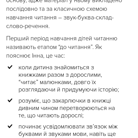
основу, адже матеріал у ньому викладено
послідовно та за класичною схемою
навчання читання – звук-буква-склад-
слово-речення.
Перший період навчання дітей читанню
називають етапом “до читання”. Як
пояснює Інна, це час:
коли дитина знайомиться з
книжками разом з дорослими,
“читає” малюнками, довго їх
розглядаючи й придумуючи історію;
розуміє, що закарлючки в книжці
дивним чином перетворюються на
те, що читають дорослі;
починає усвідомлювати зв’язок між
буквами й звуками мови, навіть ще