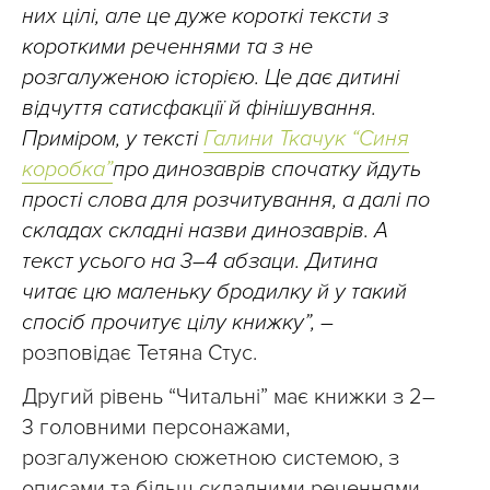
них цілі, але це дуже короткі тексти з
короткими реченнями та з не
розгалуженою історією. Це дає дитині
відчуття сатисфакції й фінішування.
Приміром, у тексті
Галини Ткачук “Синя
коробка”
про динозаврів спочатку йдуть
прості слова для розчитування, а далі по
складах складні назви динозаврів. А
текст усього на 3–4 абзаци. Дитина
читає цю маленьку бродилку й у такий
спосіб прочитує цілу книжку”, –
розповідає Тетяна Стус.
Другий рівень “Читальні” має книжки з 2–
3 головними персонажами,
розгалуженою сюжетною системою, з
описами та більш складними реченнями.