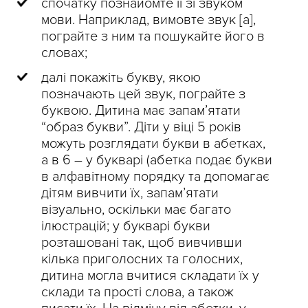
спочатку познайомте її зі звуком
мови. Наприклад, вимовте звук [а],
пограйте з ним та пошукайте його в
словах;
далі покажіть букву, якою
позначають цей звук, пограйте з
буквою. Дитина має запам’ятати
“образ букви”. Діти у віці 5 років
можуть розглядати букви в абетках,
а в 6 – у букварі (абетка подає букви
в алфавітному порядку та допомагає
дітям вивчити їх, запам’ятати
візуально, оскільки має багато
ілюстрацій; у букварі букви
розташовані так, щоб вивчивши
кілька приголосних та голосних,
дитина могла вчитися складати їх у
склади та прості слова, а також