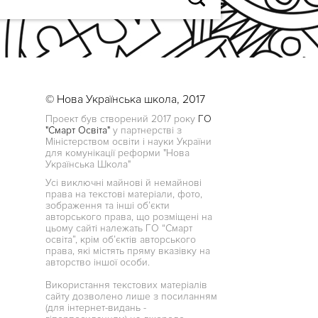
© Нова Українська школа, 2017
Проект був створений 2017 року
ГО
"Смарт Освіта"
у партнерстві з
Міністерством освіти і науки України
для комунікації реформи "Нова
Українська Школа"
Усі виключні майнові й немайнові
права на текстові матеріали, фото,
зображення та інші об’єкти
авторського права, що розміщені на
цьому сайті належать ГО “Смарт
освіта”, крім об’єктів авторського
права, які містять пряму вказівку на
авторство іншої особи.
Використання текстових матеріалів
сайту дозволено лише з посиланням
(для інтернет-видань -