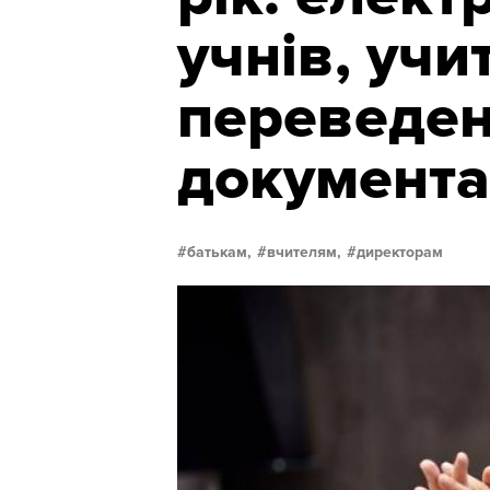
учнів, учит
переведе
документа
батькам,
вчителям,
директорам