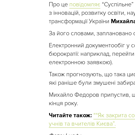
Про це
повідомляє
“Суспільне” 
з інновацій, розвитку освіти, на
трансформації України
Михайл
За його словами, заплановано с
Електронний документообіг у с
бюрократії: наприклад, перейти
електронною заявкою).
Також прогнозують, що така ци
які раніше були змушені забир
Михайло Федоров припустив, що
кінця року.
Читайте також:
““Як закрита с
учнів та вчителів Києва”.