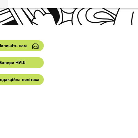
Напишіть нам
Банери НУШ
едакційна політика