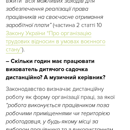
вжити “
всіх можливих заходів для
забезпечення реалізації права
працівників на своєчасне отримання
заробітної плати”
(частина 2 статті 10
Закону України “Про організацію
трудових відносин в умовах воєнного
стану”
).
– Скільки годин має працювати
вихователь дитячого садочка
дистанційно? А музичний керівник?
Законодавство визначає дистанційну
роботу як форму організації праці, за якої
“робота виконується працівником поза
робочими приміщеннями чи територією
роботодавця, у будь-якому місці за
вибором працівника та з використанням