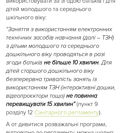
використовувати за згодою батьків і для
дітей молодшого та середнього
шкільного віку:
“Заняття з використанням електронних
технічних засобів навчання (далі – ТЗН)
з дітьми молодшого та середнього
дошкільного віку проводяться в разі
згоди батьків
не більше 10 хвилин
. Для
дітей старшого дошкільного віку
безперервна тривалість занять із
використанням ТЗН (інтерактивні дошки,
відеопроєктори тощо)
не повинна
перевищувати 15 хвилин”
(пункт 9
розділу 12
Санітарного регламенту
).
А от дивитися розважальні програми,
відповідно до регламенту, можна щодня: