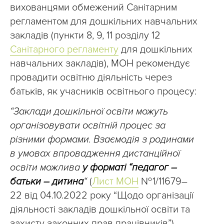
вихованцями обмежений Санітарним
регламентом для дошкільних навчальних
закладів (пункти 8, 9, 11 розділу 12
Санітарного регламенту
для дошкільних
навчальних закладів), МОН рекомендує
провадити освітню діяльність через
батьків, як учасників освітнього процесу:
“Заклади дошкільної освіти можуть
організовувати освітній процес за
різними формами. Взаємодія з родинами
в умовах впровадження дистанційної
освіти можлива
у форматі “педагог –
батьки – дитина
“
(
Лист МОН
№ 1/11679–
22 від 04.10.2022 року “Щодо організації
діяльності закладів дошкільної освіти та
захисту законних прав працівників”).