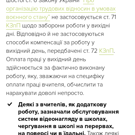
шостої ст. 6 Закону України “
Про
організацію трудових відносин в умовах
воєнного стану”
не застосовується ст. 71
КЗпП
щодо заборони роботи у вихідні
дні. Відповідно й не застосовуються
способи компенсації за роботу у
вихідний день, передбачені ст. 72
КЗпП
.
Оплата праці у вихідний день
здійснюється за фактично виконану
роботу, яку, зважаючи на специфіку
оплати праці вчителя, обчислити та
нарахувати доволі непросто.
Деякі з вчителів, як додаткову
роботу, зазначали обслуговування
систем відеонагляду в школах,
чергування в школі на перервах,
на поверсі чи в їдальні.
Також деякі