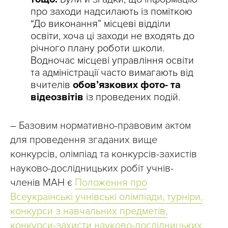
про заходи надсилають із поміткою
“До виконання” місцеві відділи
освіти, хоча ці заходи не входять до
річного плану роботи школи.
Водночас місцеві управління освіти
та адміністрації часто вимагають від
вчителів
обов’язкових фото- та
відеозвітів
із проведених подій.
– Базовим нормативно-правовим актом
для проведення згаданих вище
конкурсів, олімпіад та конкурсів-захистів
науково-дослідницьких робіт учнів-
членів МАН є
Положення про
Всеукраїнські учнівські олімпіади, турніри,
конкурси з навчальних предметів,
конкурси-захисти науково-дослідницьких