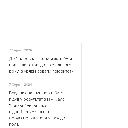
7 Серпня 2026
До 1 вересня школи мають бути
повністю готові до навчального
року: в уряді назвали пріоритети
7 Серпня 2026
Вступник заявив про нібито
підміну результатів НМТ, але
“докази” виявилися
підробленими: освітня
омбудсменка звернулася до
поліції