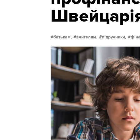
Швейцарія
батькам,
вчителям,
підручники,
фіна