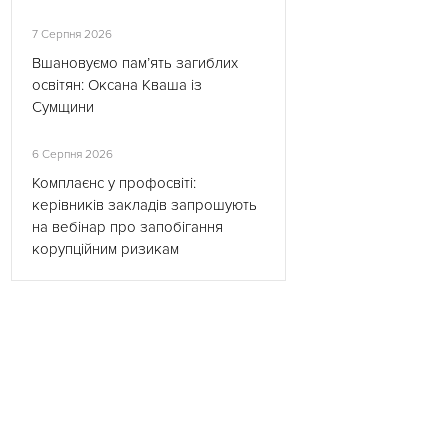
7 Серпня 2026
Вшановуємо пам’ять загиблих
освітян: Оксана Кваша із
Сумщини
6 Серпня 2026
Комплаєнс у профосвіті:
керівників закладів запрошують
на вебінар про запобігання
корупційним ризикам