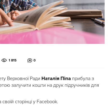
1 815
0
ету Верховної Ради
Наталія Піпа
прибула з
метою залучити кошти на друк підручників для
 своїй сторінці у Facebook.