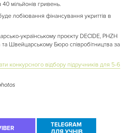
в 40 мільйонів гривень.
 буде лобіювання фінансування укриттів в
арсько-українському проєкту DECIDE, PHZH
tion та Швейцарському Бюро співробітництва за
тати конкурсного відбору підручників для 5-6
photos
TELEGRAM
VIBER
ДЛЯ УЧНІВ