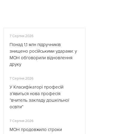
7 Серпня 2026
Понад 1,1 млн підручників
знищено російськими ударами: у
МОН обговорили відновлення
друку
7 Серпня 2026
У Класифікаторі професій
з’явиться нова професія
“вчитель закладу дошкільної
освіти”
7 Серпня 2026
МОН продовжило строки