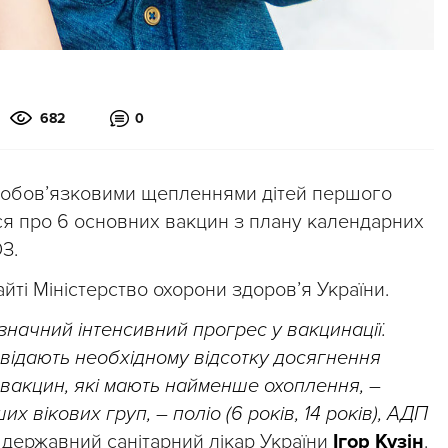
682
0
 обов’язковими щепленнями дітей першого
ься про 6 основних вакцин з плану календарних
З.
йті Міністерство охорони здоров’я України.
значний інтенсивний прогрес у вакцинації.
овідають необхідному відсотку досягнення
 вакцин, які мають найменше охоплення,
–
ших вікових груп,
–
поліо (6 років, 14 років), АДП
державний санітарний лікар України
Ігор Кузін
.