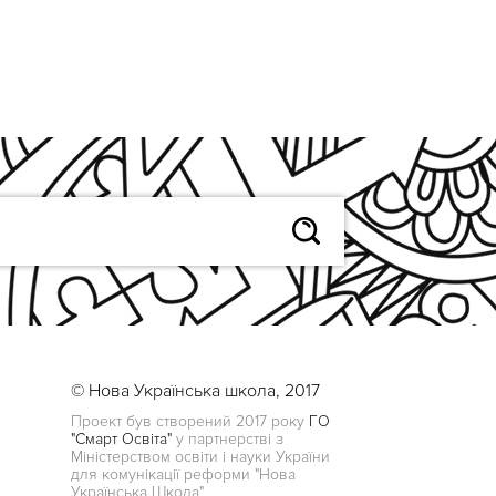
© Нова Українська школа, 2017
Проект був створений 2017 року
ГО
"Смарт Освіта"
у партнерстві з
Міністерством освіти і науки України
для комунікації реформи "Нова
Українська Школа"