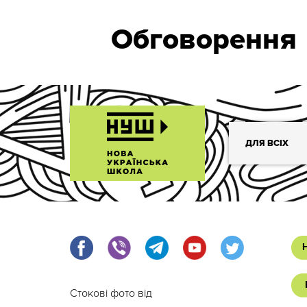
Обговорення
ДЛЯ ВСІХ
Стокові фото від