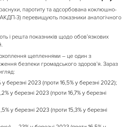
краснухи, паротиту та адсорбована коклюшно-
(АКДП-3) перевищують показники аналогічного
ть і решта показників щодо обов’язкових
.
 охоплення щепленнями – це один з
еження безпеки громадського здоров’я. Зараз
игляд:
у березні 2023 (проти 16,5% у березні 2022);
% у березні 2023 (проти 16,7% у березні
% у березні 2023 (проти 15,3% у березні
оку) — 23% у березні 2023 (проти 16,5% у