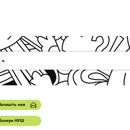
Напишіть нам
Банери НУШ