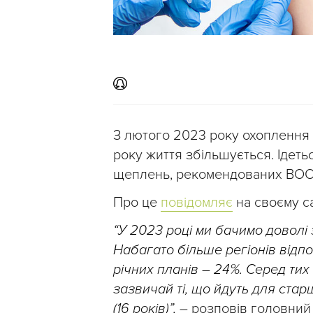
З лютого 2023 року охоплення
року життя збільшується. Ідет
щеплень, рекомендованих ВОО
Про це
повідомляє
на своєму са
“У 2023 році ми бачимо доволі 
Набагато більше регіонів відп
річних планів
–
24%. Серед тих
зазвичай ті, що йдуть для стар
(16 років)”,
– розповів головний 