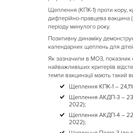
Щеплення (КПК-1) проти кору, 
дифтерійно-правцева вакцина 
періоду минулого року.
Позитивну динаміку демонструю
календарних щеплень для дітей
Як зазначили в МОЗ, показник
найважливіших критеріїв відст
темпи вакцинації мають такий в
Щеплення КПК-1 – 24,1% 
Щеплення АКДП-3 – 23,2
2022);
Щеплення АКДП-4 – 22,5
2022);
Щеплення Поліо-3 (до р