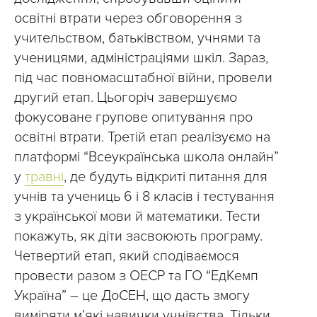
освітні втрати через обговорення з
учительством, батьківством, учнями та
ученицями, адміністраціями шкіл. Зараз,
під час повномасштабної війни, провели
другий етап. Цьогоріч завершуємо
фокусоване групове опитування про
освітні втрати. Третій етап реалізуємо на
платформі “Всеукраїнська школа онлайн”
у
травні
, де будуть відкриті питання для
учнів та учениць 6 і 8 класів і тестування
з української мови й математики. Тести
покажуть, як діти засвоюють програму.
Четвертий етап, який сподіваємося
провести разом з ОЕСР та ГО “ЕдКемп
Україна” – це ДоСЕН, що дасть змогу
виміряти м’які навички учнівства. Тільки