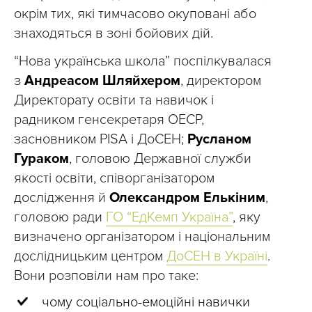
окрім тих, які тимчасово окуповані або
знаходяться в зоні бойових дій.
“Нова українська школа” поспілкувалася
з
Андреасом Шляйхером
, директором
Директорату освіти та навичок і
радником генсекретаря ОЕСР,
засновником PISA і ДоСЕН;
Русланом
Гураком
, головою Державної служби
якості освіти, співорганізатором
дослідження й
Олександром Елькіним
,
головою ради
ГО “ЕдКемп Україна”
, яку
визначено організатором і національним
дослідницьким центром
ДоСЕН в Україні
.
Вони розповіли нам про таке:
чому соціально-емоційні навички