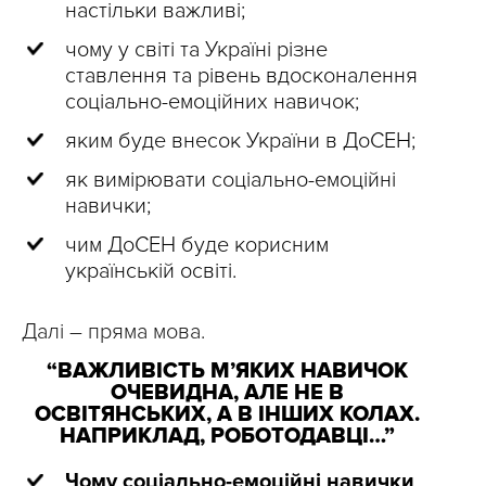
настільки важливі;
чому у світі та Україні різне
ставлення та рівень вдосконалення
соціально-емоційних навичок;
яким буде внесок України в ДоСЕН;
як вимірювати соціально-емоційні
навички;
чим ДоСЕН буде корисним
українській освіті.
Далі – пряма мова.
“ВАЖЛИВІСТЬ МʼЯКИХ НАВИЧОК
ОЧЕВИДНА, АЛЕ НЕ В
ОСВІТЯНСЬКИХ, А В ІНШИХ КОЛАХ.
НАПРИКЛАД, РОБОТОДАВЦІ…”
Чому соціально-емоційні навички