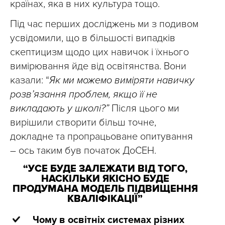
країнах, яка в них культура тощо.
Під час перших досліджень ми з подивом
усвідомили, що в більшості випадків
скептицизм щодо цих навичок і їхнього
вимірювання йде від освітянства. Вони
казали: “
Як ми можемо виміряти навичку
розвʼязання проблем, якщо її не
викладають у школі?”
Після цього ми
вирішили створити більш точне,
докладне та пропрацьоване опитування
– ось таким був початок ДоСЕН.
“УСЕ БУДЕ ЗАЛЕЖАТИ ВІД ТОГО,
НАСКІЛЬКИ ЯКІСНО БУДЕ
ПРОДУМАНА МОДЕЛЬ ПІДВИЩЕННЯ
КВАЛІФІКАЦІЇ”
Чому в освітніх системах різних