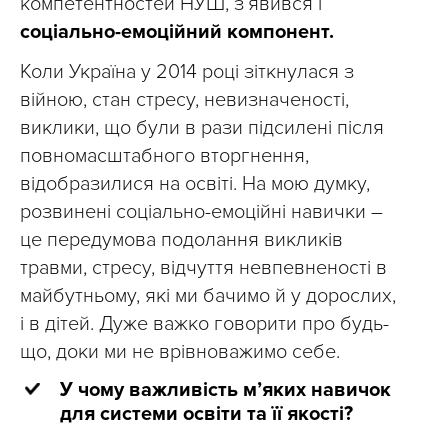
компетентностей НУШ, з’явився і
соціально-емоційний компонент.
Коли Україна у 2014 році зіткнулася з
війною, стан стресу, невизначеності,
виклики, що були в рази підсилені після
повномасштабного вторгнення,
відобразилися на освіті. На мою думку,
розвинені соціально-емоційні навички –
це передумова подолання викликів
травми, стресу, відчуття невпевненості в
майбутньому, які ми бачимо й у дорослих,
і в дітей. Дуже важко говорити про будь-
що, доки ми не врівноважимо себе.
У чому важливість мʼяких навичок
для системи освіти та її якості?