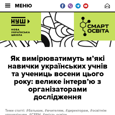
МЕНЮ
Як вимірюватимуть мʼякі
навички українських учнів
та учениць восени цього
року: велике інтервʼю з
організаторами
дослідження
Теми статті:
батькам,
вчителям,
директорам,
освітнім
управлінцям,
СЕЕН,
якість освіти