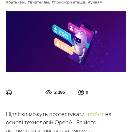
батькам,
вчителям,
профорієнтація,
учням
2 286
0
Підлітки можуть протестувати
чатбот
на
основі технологій OpenAI. За його
допомогою користувачі зможуть