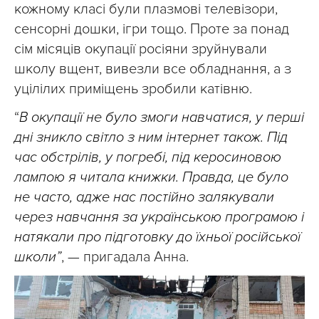
кожному класі були плазмові телевізори,
сенсорні дошки, ігри тощо. Проте за понад
сім місяців окупації росіяни зруйнували
школу вщент, вивезли все обладнання, а з
уцілілих приміщень зробили катівню.
“
В окупації не було змоги навчатися, у перші
дні зникло світло з ним інтернет також. Під
час обстрілів, у погребі, під керосиновою
лампою я читала книжки. Правда, це було
не часто, адже нас постійно залякували
через навчання за українською програмою і
натякали про підготовку до їхньої російської
школи”
, — пригадала Анна.