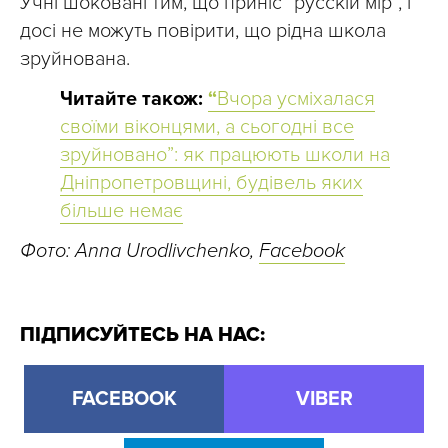
Учні шоковані тим, що приніс “русскій мір”, і
досі не можуть повірити, що рідна школа
зруйнована.
Читайте також:
“
Вчора
усміхалася
своїми віконцями, а сьогодні все
зруйновано”: як працюють школи на
Дніпропетровщині, будівель яких
більше немає
Фото: Anna Urodlivchenko,
Facebook
ПІДПИСУЙТЕСЬ НА НАС:
FACEBOOK
VIBER