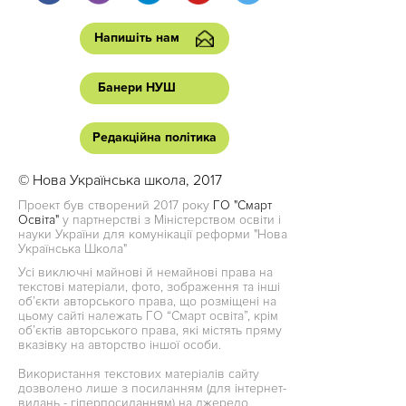
Напишіть нам
Банери НУШ
Редакційна політика
© Нова Українська школа, 2017
Проект був створений 2017 року
ГО "Смарт
Освіта"
у партнерстві з Міністерством освіти і
науки України для комунікації реформи "Нова
Українська Школа"
Усі виключні майнові й немайнові права на
текстові матеріали, фото, зображення та інші
об’єкти авторського права, що розміщені на
цьому сайті належать ГО “Смарт освіта”, крім
об’єктів авторського права, які містять пряму
вказівку на авторство іншої особи.
Використання текстових матеріалів сайту
дозволено лише з посиланням (для інтернет-
видань - гіперпосиланням) на джерело.