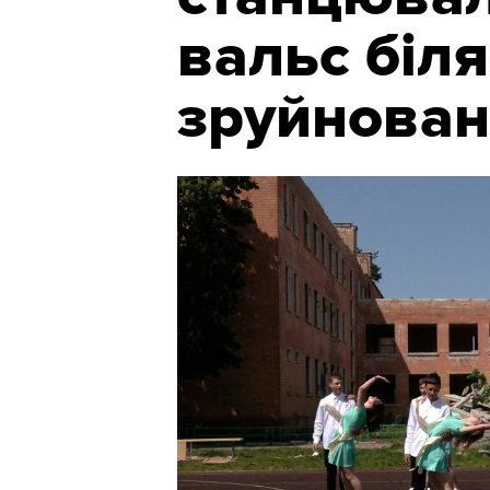
вальс біля
зруйнован