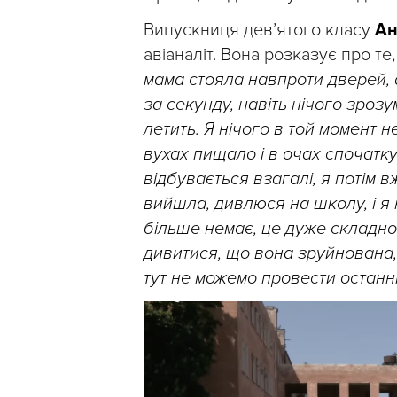
Випускниця дев’ятого класу
Ан
авіаналіт. Вона розказує про т
мама стояла навпроти дверей, а
за секунду, навіть нічого зроз
летить. Я нічого в той момент 
вухах пищало і в очах спочатку 
відбувається взагалі, я потім 
вийшла, дивлюся на школу, і я 
більше немає, це дуже складно
дивитися, що вона зруйнована, 
тут не можемо провести останні