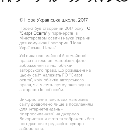
© Нова Українська школа, 2017
Проект був створений 2017 року
ГО
"Смарт Освіта"
у партнерстві з
Міністерством освіти і науки України
для комунікації реформи "Нова
Українська Школа"
Усі виключні майнові й немайнові
права на текстові матеріали, фото,
зображення та інші об’єкти
авторського права, що розміщені на
цьому сайті належать ГО “Смарт
освіта”, крім об’єктів авторського
права, які містять пряму вказівку на
авторство іншої особи.
Використання текстових матеріалів
сайту дозволено лише з посиланням
(для інтернет-видань -
гіперпосиланням) на джерело.
Використання фото та зображень без
погодження з редакцією суворо
заборонено.