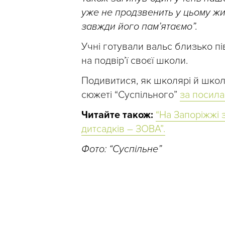
уже не продзвенить у цьому жит
завжди його пам’ятаємо”.
Учні готували вальс близько пі
на подвір’ї своєї школи.
Подивитися, як школярі й шко
сюжеті “Суспільного”
за посил
Читайте також:
“На Запоріжжі 
дитсадків – ЗОВА”.
Фото: “Суспільне”