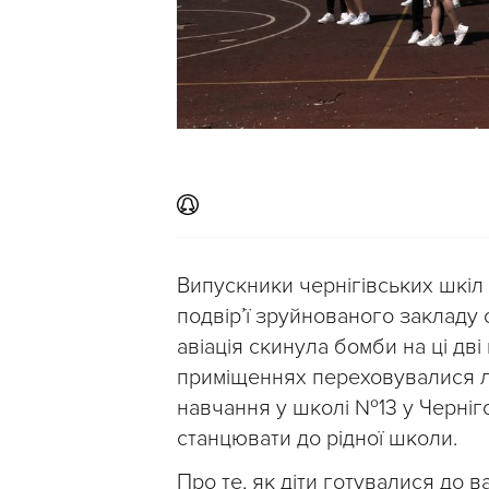
Випускники чернігівських шкіл
подвір’ї зруйнованого закладу 
авіація скинула бомби на ці дв
приміщеннях переховувалися л
навчання у школі №13 у Черніг
станцювати до рідної школи.
Про те, як діти готувалися до в