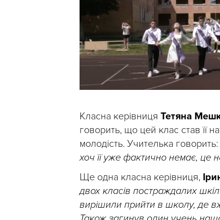
Класна керівниця
Тетяна Меш
говорить, що цей клас став її 
молодість. Учителька говорить
хоч її уже фактично немає, це 
Ще одна класна керівниця,
Іри
двох класів постраждалих шкіл
вирішили прийти в школу, де в
Також загинув один учень нашо