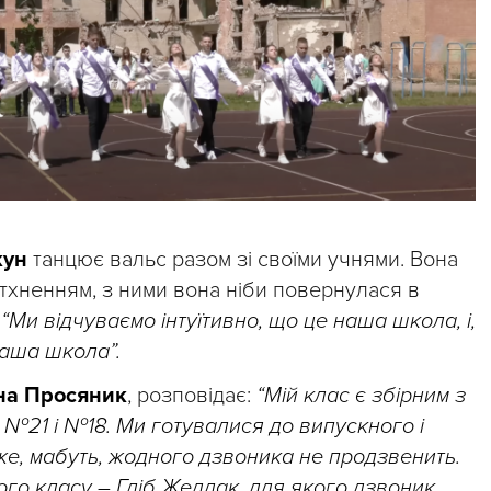
кун
танцює вальс разом зі своїми учнями. Вона
натхненням, з ними вона ніби повернулася в
:
“Ми відчуваємо інтуїтивно, що це наша школа, і,
наша школа”.
на Просяник
, розповідає:
“Мій клас є збірним з
 №21 і №18. Ми готувалися до випускного і
же, мабуть, жодного дзвоника не продзвенить.
го класу – Гліб Желдак, для якого дзвоник