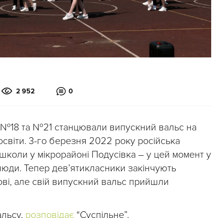
2 952
0
 №18 та №21 станцювали випускний вальс на
освіти. 3-го березня 2022 року російська
і школи у мікрорайоні Подусівка – у цей момент у
юди. Тепер дев’ятикласники закінчують
ові, але свій випускний вальс прийшли
альсу,
розповідає
“Суспільне”.