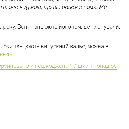
ті, але я думаю, що він разом з нами. Ми
в року. Вони танцюють його там, де планували, –
лярки танцюють випускний вальс, можна в
анням
.
зруйновано й пошкоджено 117 шкіл і понад 50