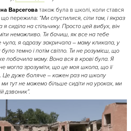
на Варсегова
також була в школі, коли стався
е, що пережила:
“Ми спустилися, сіли там, і якраз
 я сиділа на стільчику. Просто цей вибух, він
уміти неможливо. Ти бачиш, як все на тебе
не чула, я одразу закричала – маму кликала, у
було темно і потім світло. Ти не розумієш, що
вже побачила маму. Вона вся в крові була. Я
не могла зрозуміти, що це моя школа, що її
. Це дуже боляче – кожен раз на школу
ми тут не можемо більше сидіти на уроках, ми
й дзвоник”.