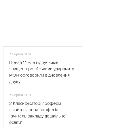
7 Серпня 2026
Понад 1,1 млн підручників
знищено російськими ударами: у
МОН обговорили відновлення
друку
7 Серпня 2026
У Класифікаторі професій
з’явиться нова професія
“вчитель закладу дошкільної
освіти”