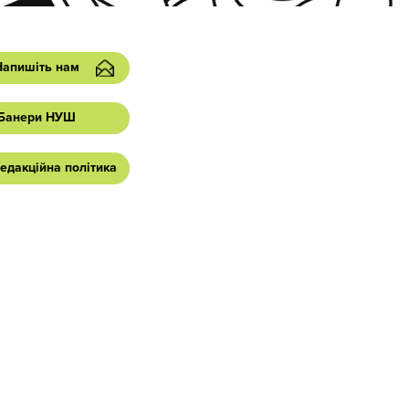
Напишіть нам
Банери НУШ
едакційна політика