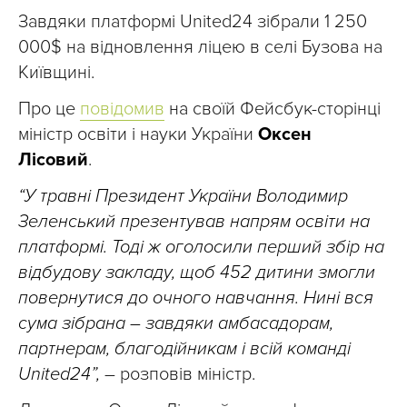
Завдяки платформі United24 зібрали 1 250
000$ на відновлення ліцею в селі Бузова на
Київщині.
Про це
повідомив
на своїй Фейсбук-сторінці
міністр освіти і науки України
Оксен
Лісовий
.
“У травні Президент України Володимир
Зеленський презентував напрям освіти на
платформі. Тоді ж оголосили перший збір на
відбудову закладу, щоб 452 дитини змогли
повернутися до очного навчання. Нині вся
сума зібрана – завдяки амбасадорам,
партнерам, благодійникам і всій команді
United24”,
– розповів міністр.