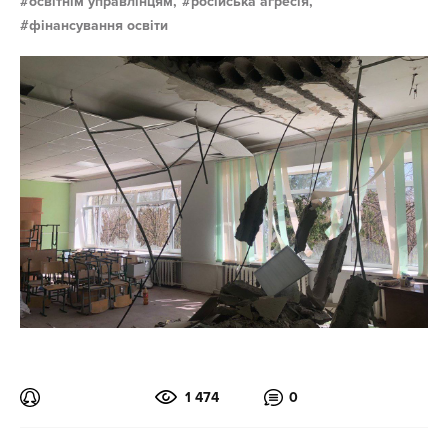
освітнім управлінцям,
російська агресія,
фінансування освіти
1 474
0