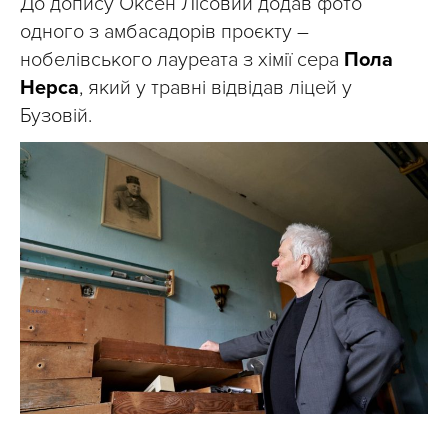
До допису Оксен Лісовий додав фото
одного з амбасадорів проєкту –
нобелівського лауреата з хімії сера
Пола
Нерса
, який у травні відвідав ліцей у
Бузовій.