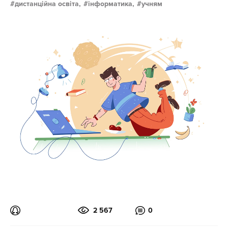
дистанційна освіта,
інформатика,
учням
2 567
0