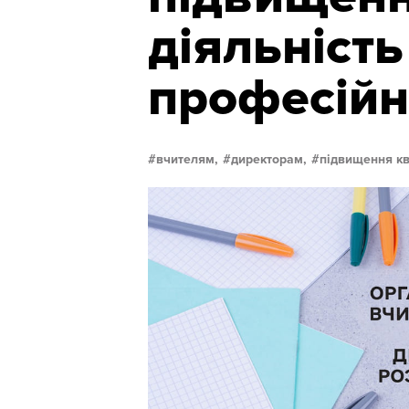
діяльність
професійн
вчителям,
директорам,
підвищення кв