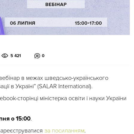
5 421
0
вебінар в межах шведсько-українського
ії в Україні” (SALAR International).
ebook-сторінці міністерка освіти і науки України
пня о 15:00
.
 зареєструватися
за посиланням
.