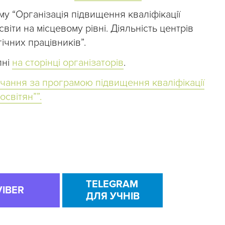
у “Організація підвищення кваліфікації
світи на місцевому рівні. Діяльність центрів
чних працівників”.
пні
на сторінці організаторів
.
чання за програмою підвищення кваліфікації
світян””.
TELEGRAM
VIBER
ДЛЯ УЧНІВ