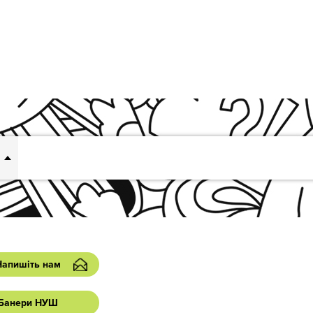
Напишіть нам
Банери НУШ