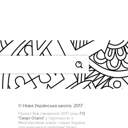
© Нова Українська школа, 2017
Проект був створений 2017 року
ГО
"Смарт Освіта"
у партнерстві з
Міністерством освіти і науки України
для комунікації реформи "Нова