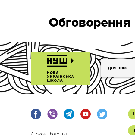
Обговорення
ДЛЯ ВСІХ
Стокові фото від