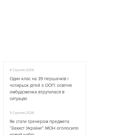
6 Серпня 2026
Один клас на 39 першачків і
чотирьох дітей з ООП: освітня
омбудсменка втрутилася в
ситуацію
5 Серпня 2026
Як стати тренером предмета
“Захист України”: МОН оголосило
новий набір