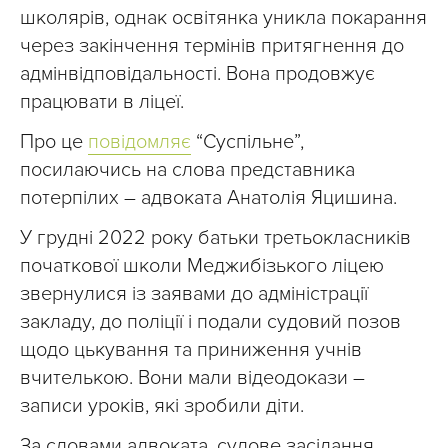
школярів, однак освітянка уникла покарання
через закінчення термінів притягнення до
адмінвідповідальності. Вона продовжує
працювати в ліцеї.
Про це
повідомляє
“Суспільне”,
посилаючись на слова представника
потерпілих – адвоката Анатолія Яцишина.
У грудні 2022 року батьки третьокласників
початкової школи Меджибізького ліцею
звернулися із заявами до адміністрації
закладу, до поліції і подали судовий позов
щодо цькування та приниження учнів
вчителькою. Вони мали відеодокази –
записи уроків, які зробили діти.
За словами адвоката, судове засідання