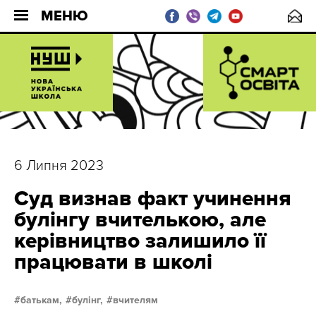
МЕНЮ
6 Липня 2023
Суд визнав факт учинення
булінгу вчителькою, але
керівництво залишило її
працювати в школі
батькам,
булінг,
вчителям