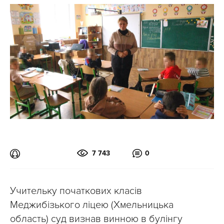
7 743
0
Учительку початкових класів
Меджибізького ліцею (Хмельницька
область) суд визнав винною в булінгу