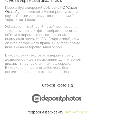
© Нова Українська школа, 2017
Проект був створений 2017 року
ГО "Смарт
Освіта"
у партнерстві з Міністерством освіти і
науки України для комунікації реформи "Нова
Українська Школа"
Усі виключні майнові й немайнові права на
текстові матеріали, фото, зображення та інші
об’єкти авторського права, що розміщені на
цьому сайті належать ГО “Смарт освіта”, крім
об’єктів авторського права, які містять пряму
вказівку на авторство іншої особи.
Використання текстових матеріалів сайту
дозволено лише з посиланням (для інтернет-
видань - гіперпосиланням) на джерело.
Використання фото та зображень без
погодження з редакцією суворо заборонено.
Стокові фото від
Розробка веб-сайту
"Activemedia"