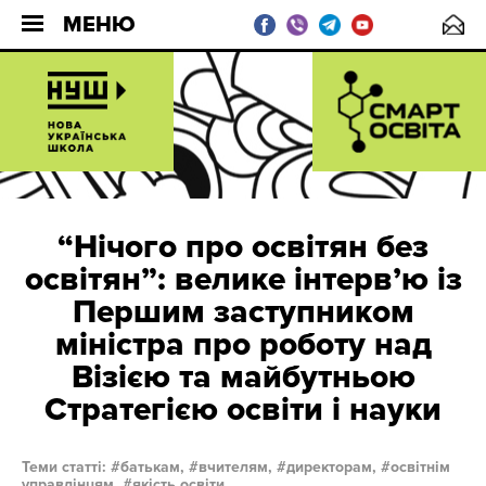
МЕНЮ
“Нічого про освітян без
освітян”: велике інтервʼю із
Першим заступником
міністра про роботу над
Візією та майбутньою
Стратегією освіти і науки
Теми статті:
батькам,
вчителям,
директорам,
освітнім
управлінцям,
якість освіти