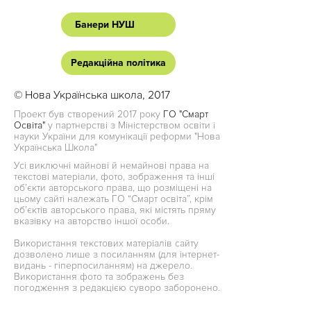
Банери НУШ
Редакційна політика
© Нова Українська школа, 2017
Проект був створений 2017 року
ГО "Смарт
Освіта"
у партнерстві з Міністерством освіти і
науки України для комунікації реформи "Нова
Українська Школа"
Усі виключні майнові й немайнові права на
текстові матеріали, фото, зображення та інші
об’єкти авторського права, що розміщені на
цьому сайті належать ГО “Смарт освіта”, крім
об’єктів авторського права, які містять пряму
вказівку на авторство іншої особи.
Використання текстових матеріалів сайту
дозволено лише з посиланням (для інтернет-
видань - гіперпосиланням) на джерело.
Використання фото та зображень без
погодження з редакцією суворо заборонено.