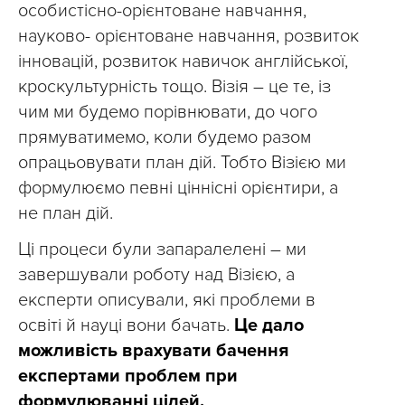
особистісно-орієнтоване навчання,
науково- орієнтоване навчання, розвиток
інновацій, розвиток навичок англійської,
кроскультурність тощо. Візія – це те, із
чим ми будемо порівнювати, до чого
прямуватимемо, коли будемо разом
опрацьовувати план дій. Тобто Візією ми
формулюємо певні ціннісні орієнтири, а
не план дій.
Ці процеси були запаралелені – ми
завершували роботу над Візією, а
експерти описували, які проблеми в
освіті й науці вони бачать.
Це дало
можливість врахувати бачення
експертами проблем при
формулюванні цілей.