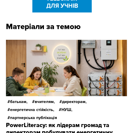
ДЛЯ УЧНІВ
Матеріали за темою
батькам,
вчителям,
директорам,
енергетична стійкість,
НУШ,
партнерська публікація
PowerLiteracy: як лідерам громад та
директорам побудувати енергетичну