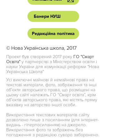
Банери НУШ
Редакційна політика
© Нова Українська школа, 2017
Проект був створений 2017 року
ГО "Смарт
Освіта"
у партнерстві з Міністерством освіти і
науки України для комунікації реформи "Нова
Українська Школа"
Усі виключні майнові й немайнові права на
текстові матеріали, фото, зображення та інші
об’єкти авторського права, що розміщені на
цьому сайті належать ГО “Смарт освіта”, крім
об’єктів авторського права, які містять пряму
вказівку на авторство іншої особи.
Використання текстових матеріалів сайту
дозволено лише з посиланням (для інтернет-
видань - гіперпосиланням) на джерело.
Використання фото та зображень без
погодження з редакцією суворо заборонено.