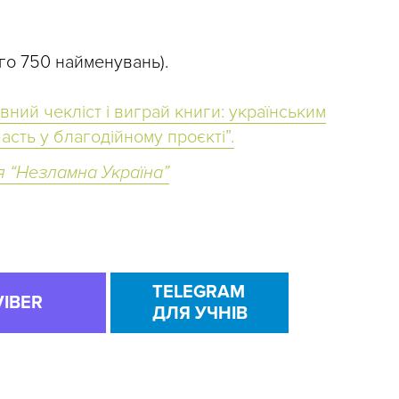
го 750 найменувань).
вний чекліст і виграй книги: українським
сть у благодійному проєкті”.
я “Незламна Україна”
TELEGRAM
VIBER
ДЛЯ УЧНІВ