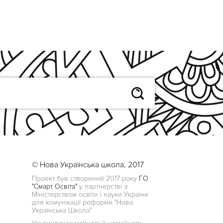
© Нова Українська школа, 2017
Проект був створений 2017 року
ГО
"Смарт Освіта"
у партнерстві з
Міністерством освіти і науки України
для комунікації реформи "Нова
Українська Школа"