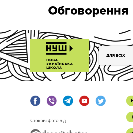
Обговорення
ДЛЯ ВСІХ
Стокові фото від