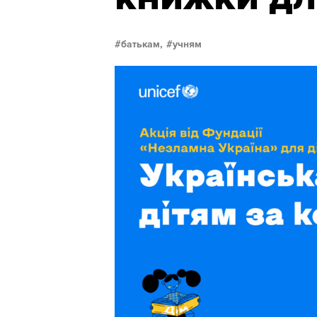
батькам,
учням