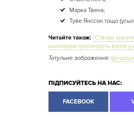
Марка Твена;
Туве Янссон тощо (усьо
Читайте також:
“Створи креати
школярам пропонують взяти уча
Титульне зображення:
фундаці
ПІДПИСУЙТЕСЬ НА НАС:
FACEBOOK