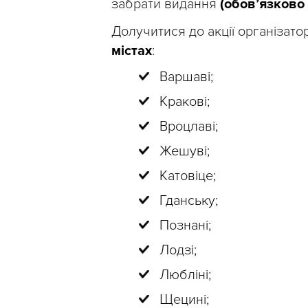
забрати видання
(обов’язково
Долучитися до акції організат
містах
:
Варшаві;
Кракові;
Вроцлаві;
Жешуві;
Катовіце;
Гданську;
Познані;
Лодзі;
Любліні;
Щецині;