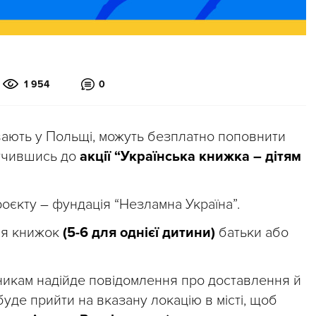
1 954
0
увають у Польщі, можуть безплатно поповнити
лучившись до
акції “Українська книжка – дітям
роєкту – фундація “Незламна Україна”.
ня книжок
(5-6 для однієї дитини)
батьки або
никам надійде повідомлення про доставлення й
буде прийти на вказану локацію в місті, щоб