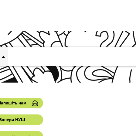
Напишіть нам
Банери НУШ