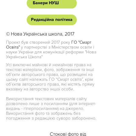
Банери НУШ
Редакційна політика
© Нова Українська школа, 2017
Проект був створений 2017 року
ГО "Смарт
Освіта"
у партнерстві з Міністерством освіти і
науки України для комунікації реформи "Нова
Українська Школа"
Усі виключні майнові й немайнові права на
текстові матеріали, фото, зображення та інші
об’єкти авторського права, що розміщені на
цьому сайті належать ГО “Смарт освіта”, крім
об’єктів авторського права, які містять пряму
вказівку на авторство іншої особи.
Використання текстових матеріалів сайту
дозволено лише з посиланням (для інтернет-
видань - гіперпосиланням) на джерело.
Використання фото та зображень без
погодження з редакцією суворо заборонено.
Стокові фото від